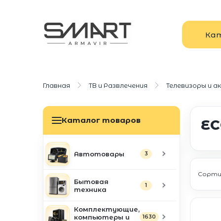
Ка
Главная
ТВ и Развлечения
Телевизоры и а
Каталог товаров
E
Автотовары
3
Сорти
Бытовая
1
техника
Комплектующие,
компьютеры и
1630