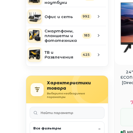
ноутбуки
Офис и сеть
992
Смартфоны,
планшеты и
183
фототехника
ТВ и
425
Развлечения
24"
ECON 
Характеристики
[Dire
товара
Выберите необходимые
параметры
Все фильтры
→
В на