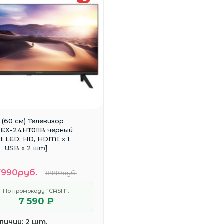
 (60 см) Телевизор
EX-24HT011B черный
ct LED, HD, HDMI х 1,
USB х 2 шт]
7990руб.
8990руб.
По промокоду "CASH":
7 590 ₽
личии:
2 шт.