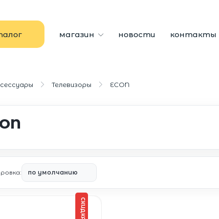
талог
магазин
новости
контакты
ксессуары
Телевизоры
ECON
CON
ровка:
СКИДКА