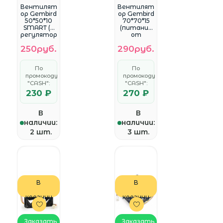
WhatsApp
WhatsApp
Вентилят
Вентилят
ор Gembird
ор Gembird
50*50*10
70*70*15
SMART (с
(питание
регулятор
от
ом напр.)
материнс
250руб.
290руб.
без
кой
радиатор
платы,
а (D50SM-
3pin)
По
По
12AS)
втулка
промокоду
промокоду
(D7015SM-
"CASH":
"CASH":
3)
230 ₽
270 ₽
В
В
наличии:
наличии:
2 шт.
3 шт.
В
В
корзину
корзину
Заказать
Заказать