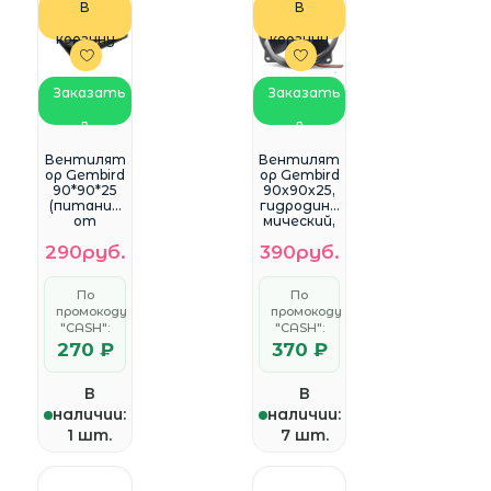
В
В
корзину
корзину
Заказать
Заказать
в
в
WhatsApp
WhatsApp
Вентилят
Вентилят
ор Gembird
ор Gembird
90*90*25
90x90x25,
(питание
гидродина
от
мический,
материнс
4 pin,
290руб.
390руб.
кой платы
провод 30
3pin)
см
(FANCASE2)
(D9025HM
По
По
-4)
промокоду
промокоду
"CASH":
"CASH":
270 ₽
370 ₽
В
В
наличии:
наличии:
1 шт.
7 шт.