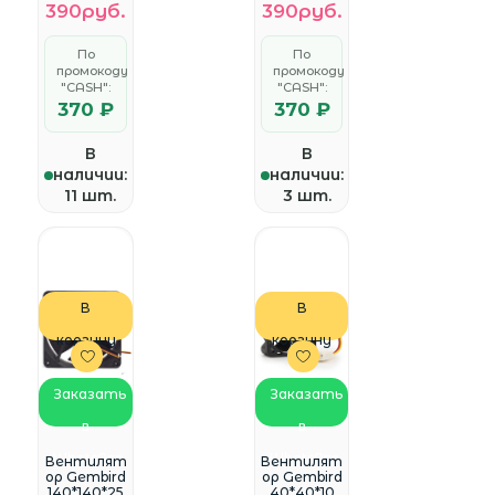
390руб.
390руб.
кой
кой
платы,
платы,
3pin)
3pin/4pin)
По
По
подшипни
S12025H-
промокоду
промокоду
к
3P4M
(D12025HM
"CASH":
"CASH":
-3)
370 ₽
370 ₽
В
В
наличии:
наличии:
11 шт.
3 шт.
В
В
корзину
корзину
Заказать
Заказать
в
в
WhatsApp
WhatsApp
Вентилят
Вентилят
ор Gembird
ор Gembird
140*140*25
40*40*10