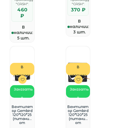
"CASH":
"CASH":
460
370 ₽
₽
В
наличии:
В
3 шт.
наличии:
5 шт.
В
В
корзину
корзину
Заказать
Заказать
в
в
WhatsApp
WhatsApp
Вентилят
Вентилят
ор Gembird
ор Gembird
120*120*25
120*120*25
(питание
(питание
от
от
материнс
материнс