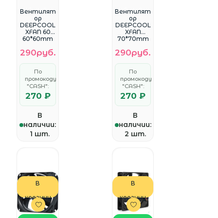
WhatsApp
WhatsApp
Вентилят
Вентилят
ор
ор
DEEPCOOL
DEEPCOOL
XFAN 60
XFAN
60*60mm
70*70mm
3pin + 4pin
3pin + 4pin
290руб.
290руб.
По
По
промокоду
промокоду
"CASH":
"CASH":
270 ₽
270 ₽
В
В
наличии:
наличии:
1 шт.
2 шт.
В
В
корзину
корзину