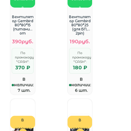
в
в
WhatsApp
WhatsApp
Вентилят
Вентилят
ор Gembird
ор Gembird
80*80*15
80*80*25
(питание
(для БП,
от
2pin)
материнс
(FANPS)
390руб.
190руб.
кой
платы,
3pin)
По
По
(D8015ВM-
промокоду
промокоду
3)
"CASH":
"CASH":
370 ₽
180 ₽
В
В
наличии:
наличии:
7 шт.
6 шт.
В
В
корзину
корзину