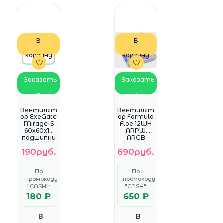
В
В
корзину
корзину
Заказать
Заказать
в
в
WhatsApp
WhatsApp
Вентилят
Вентилят
ор ExeGate
ор Formula
Mirage-S
Floe 12WH
60x60x15
ARPW
подшипни
ARGB
к
белый 4-
190руб.
690руб.
скольжени
pin Ret
я, 3500
RPM, 26dB,
По
По
3pin
промокоду
промокоду
EX281212RU
"CASH":
S
"CASH":
180 ₽
650 ₽
В
В