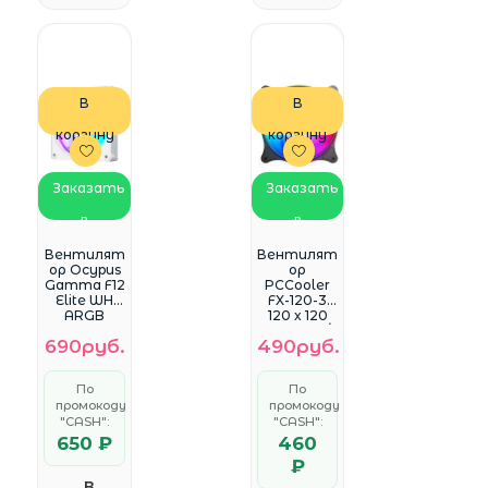
В
В
корзину
корзину
Заказать
Заказать
в
в
WhatsApp
WhatsApp
Вентилят
Вентилят
ор Ocypus
ор
Gamma F12
PCCooler
Elite WH
FX-120-3
ARGB
120 x 120
REVERSE
мм, 3 pin /
690руб.
490руб.
BLADE,
Molex,
120x120x25
1200 об/
mm, 4-PIN
мин - 1200
По
По
PWM, 600-
об/мин, 18
промокоду
промокоду
1800 RPM,
дБ - 18 дБ,
26 DBA
"CASH":
"CASH":
в
MAX,
комплект
650 ₽
460
HYDRO
е - 1
₽
BEARING
В