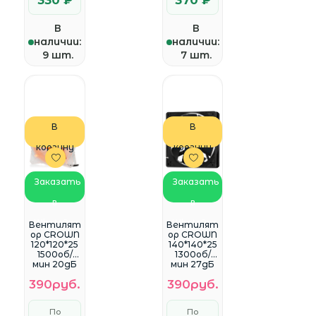
330 ₽
370 ₽
В
В
наличии:
наличии:
9 шт.
7 шт.
В
В
корзину
корзину
Заказать
Заказать
в
в
WhatsApp
WhatsApp
Вентилят
Вентилят
ор CROWN
ор CROWN
120*120*25
140*140*25
1500об/
1300об/
мин 20дБ
мин 27дБ
4LED
3pin+MOLE
390руб.
390руб.
3pin+MOLE
X CMCF-
X CMCF-
14025S-
12025S-
1400
По
По
1213,
черный