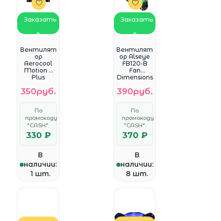
Заказать
Заказать
в
в
WhatsApp
WhatsApp
Вентилят
Вентилят
ор
ор Alseye
Aerocool
FB120-B
Motion 8
Fan
Plus
Dimensions
80x80mm
: 120*120*25
350руб.
390руб.
3-pin 4-
pin(Molex)
25dB 90gr
По
По
Ret
промокоду
промокоду
"CASH":
"CASH":
330 ₽
370 ₽
В
В
наличии:
наличии:
1 шт.
8 шт.