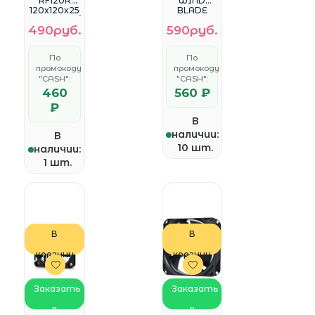
RF120R
WIND
120x120x25
BLADE
мм (96шт./
120*120mm
490руб.
590руб.
кор, LED
3pin+4pin
Red
27dB
подсветк
1300rpm
По
По
а, 1300об/
промокоду
промокоду
мин) Retail
"CASH":
"CASH":
460
560 ₽
₽
В
наличии:
В
10 шт.
наличии:
1 шт.
В
В
корзину
корзину
Заказать
Заказать
в
в