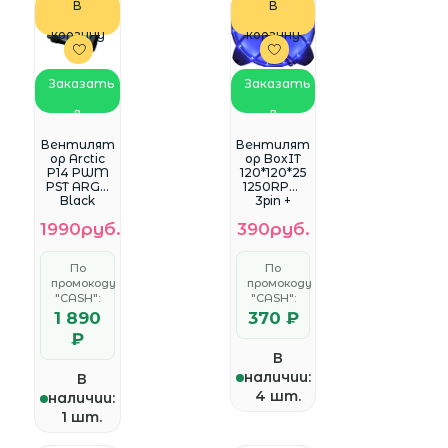
В
В
корзину
корзину
Заказать
Заказать
в
в
WhatsApp
WhatsApp
Вентилят
Вентилят
ор Arctic
ор BoxIT
P14 PWM
120*120*25
PST ARGB
1250RPM
Black
3pin +
140х140х27
MOLEX
1990руб.
390руб.
15LED
синий
ZH120-9W-
По
По
15U
промокоду
промокоду
"CASH":
"CASH":
1 890
370 ₽
₽
В
наличии:
В
4 шт.
наличии:
1 шт.