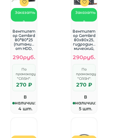
Заказать
Заказать
в
в
WhatsApp
WhatsApp
Вентилят
Вентилят
ор Gembird
ор Gembird
80*80*25
80x80x25,
(питание
гидродина
от HDD,
мический,
4pin)
4 pin,
290руб.
290руб.
(FANCASE-
провод 30
4)
см
(D8025HM
По
По
-4)
промокоду
промокоду
"CASH":
"CASH":
270 ₽
270 ₽
В
В
наличии:
наличии:
4 шт.
5 шт.