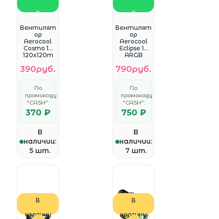
в
в
WhatsApp
WhatsApp
Вентилят
Вентилят
ор
ор
Aerocool
Aerocool
Cosmo 12
Eclipse 12
120x120m
ARGB
m 4-
120x120x25
390руб.
790руб.
pin(Molex)
mm
24dB 160gr
черный 3-
LED Ret
pin 4-pin
По
По
(Molex)22d
промокоду
промокоду
B Ret
"CASH":
"CASH":
370 ₽
750 ₽
В
В
наличии:
наличии:
5 шт.
7 шт.
В
В
корзину
корзину