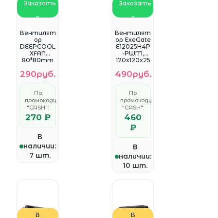
Заказать
Заказать
в
в
WhatsApp
WhatsApp
Вентилят
Вентилят
ор
ор ExeGate
DEEPCOOL
E12025H4P
XFAN
-PWM,
80*80mm
120x120x25
4pin
мм,
290руб.
490руб.
гидродина
мический,
4pin, PWM,
По
По
24dBA
промокоду
промокоду
EX283392R
"CASH":
"CASH":
US
270 ₽
460
₽
В
наличии:
В
7 шт.
наличии:
10 шт.
В
В