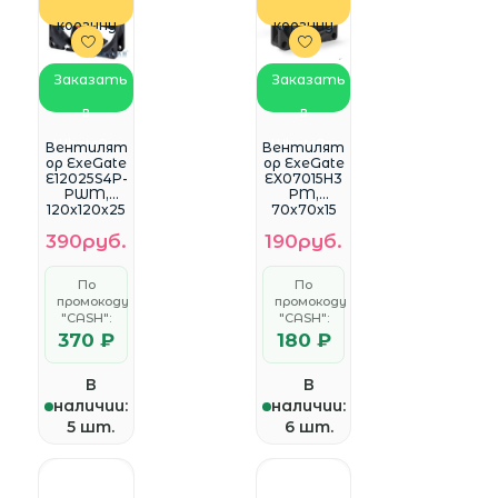
корзину
корзину
Заказать
Заказать
в
в
WhatsApp
WhatsApp
Вентилят
Вентилят
ор ExeGate
ор ExeGate
E12025S4P-
EX07015H3
PWM,
PM,
120x120x25
70x70x15
мм,
мм,
390руб.
190руб.
подшипни
гидродина
к
мический,
скольжени
3pin+Mole
По
По
я, 4pin,
x,
промокоду
промокоду
PWM,
3000RPM,
"CASH":
25dBA
"CASH":
26dBA
EX283393R
EX283372R
370 ₽
180 ₽
US
US 299621
В
В
наличии:
наличии:
5 шт.
6 шт.