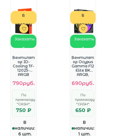
В
В
корзину
корзину
Заказать
Заказать
в
в
WhatsApp
WhatsApp
Вентилят
Вентилят
ор ID-
ор Ocypus
Cooling TF-
Gamma F12
12025-
Elite BK
ARGB
ARGB,
120×120×25
120x120x25
790руб.
690руб.
mm
mm, 4-PIN
(13.8~30.5d
PWM, 600-
B(A),
1800 RPM,
По
По
500~1500±1
26 DBA
промокоду
промокоду
0%RPM,
MAX,
4pin(PWM)
"CASH":
HYDRO
"CASH":
/3pin
BEARING
750 ₽
650 ₽
5V(ARGB))
(Ret)
В
В
наличии:
наличии:
6 шт.
1 шт.