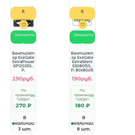
В
В
корзину
корзину
Заказать
Заказать
в
в
WhatsApp
WhatsApp
Вентилят
Вентилят
ор ExeGate
ор ExeGate
ExtraPower
ExtraSilent
EP12025S2
ES08015S3
P,
P, 80x80x15
120x120x25
мм,
290руб.
190руб.
мм,
подшипни
двойной
к
шарикопо
скольжени
По
По
дшипник,
я, 3pin,
промокоду
промокоду
2pin,
1600RPM,
1600RPM,
"CASH":
"CASH":
23dBA
25dBA
EX283373R
270 ₽
180 ₽
EX283385R
US
US
В
В
наличии:
наличии:
3 шт.
8 шт.