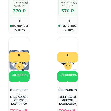
промокоду
промокоду
оранжевы
"CASH":
й
"CASH":
370 ₽
370 ₽
В
В
наличии:
наличии:
5 шт.
6 шт.
В
В
корзину
корзину
Заказать
Заказать
в
в
WhatsApp
WhatsApp
Вентилят
Вентилят
ор
ор
DEEPCOOL
DEEPCOOL
GS 120
RF120B
120*120*25
120x120x25
mm 4pin
мм (96шт./
790руб.
590руб.
32dB ret
кор, LED