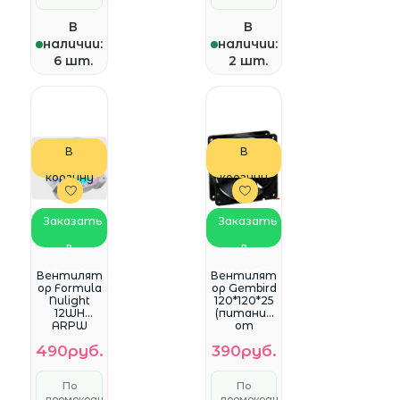
В
В
наличии:
наличии:
6 шт.
2 шт.
В
В
корзину
корзину
Заказать
Заказать
в
в
WhatsApp
WhatsApp
Вентилят
Вентилят
ор Formula
ор Gembird
Nulight
120*120*25
12WH
(питание
ARPW
от
ARGB
материнс
490руб.
390руб.
120х120x25
кой
белый 4-
платы,
pin 25.34дБ
3pin)
По
По
Ret
(FANCASE3)
промокоду
промокоду