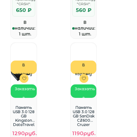
"CASH":
"CASH":
650 ₽
560 ₽
В
В
наличии:
наличии:
1 шт.
1 шт.
В
В
корзину
корзину
Заказать
Заказать
в
в
WhatsApp
WhatsApp
Память
Память
USB 3.0 128
USB 3.0 128
GB
GB SanDisk
Kingston
CZ600
DataTravel
Cruzer
er
Glide
1290руб.
1190руб.
MicroDuo
черный/