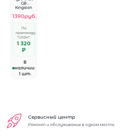
GB
Kingston
DataTravel
1390руб.
er 70,
черный
(DT70/128G
По
B)
промокоду
"CASH":
1 320
₽
В
наличии:
1 шт.
Сервисный центр
Ремонт и обслуживание в одном месте.