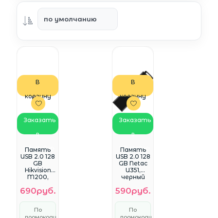
В
В
корзину
корзину
Заказать
Заказать
в
в
WhatsApp
WhatsApp
Память
Память
USB 2.0 128
USB 2.0 128
GB
GB Netac
Hikvision
U351,
M200,
черный
мет.
(NT03U351N
690руб.
590руб.
корпус (HS-
-128G-
USB-M200
20BK)
128G)
По
По
промокоду
промокоду