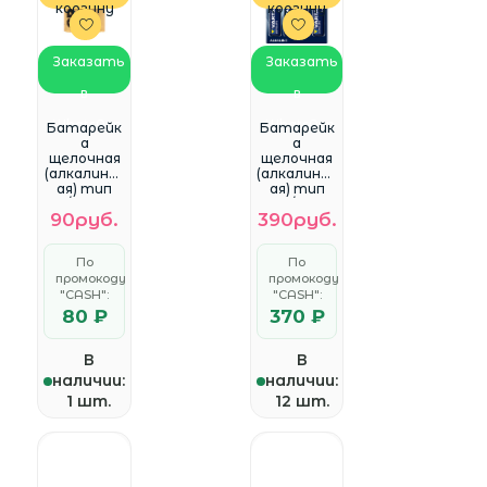
корзину
корзину
Заказать
Заказать
в
в
WhatsApp
WhatsApp
Батарейк
Батарейк
a
a
щелочная
щелочная
(алкалинов
(алкалинов
ая) тип
ая) тип
AA/LR6, GP
AA/LR6,
90руб.
390руб.
Super (
VARTA
2шт в
ENERGY (
спайке)
4шт в
По
По
блистере)
промокоду
промокоду
, 4106
"CASH":
"CASH":
80 ₽
370 ₽
В
В
наличии:
наличии:
1 шт.
12 шт.