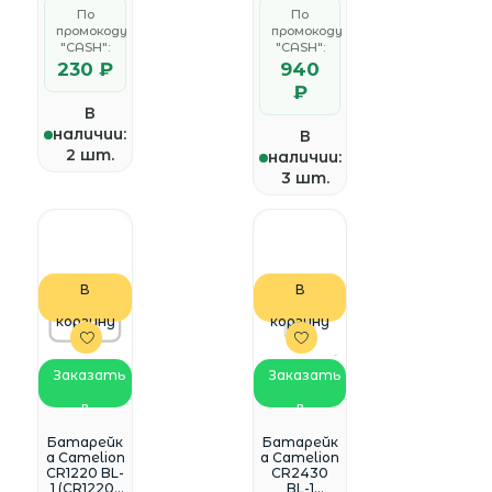
(1шт в
(24 шт.)
По
По
блистере)
<04106229
промокоду
промокоду
234>
"CASH":
"CASH":
230 ₽
940
₽
В
наличии:
В
2 шт.
наличии:
3 шт.
В
В
корзину
корзину
Заказать
Заказать
в
в
WhatsApp
WhatsApp
Батарейк
Батарейк
а Camelion
а Camelion
CR1220 BL-
CR2430
1 (CR1220-
BL-1