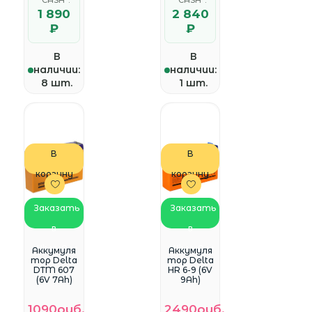
"CASH":
"CASH":
1 890
2 840
₽
₽
В
В
наличии:
наличии:
8 шт.
1 шт.
В
В
корзину
корзину
Заказать
Заказать
в
в
WhatsApp
WhatsApp
Аккумуля
Аккумуля
тор Delta
тор Delta
DTM 607
HR 6-9 (6V
(6V 7Ah)
9Ah)
1090руб.
2490руб.