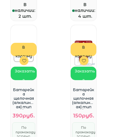
В
В
наличии:
наличии:
2 шт.
4 шт.
В
В
корзину
корзину
Заказать
Заказать
в
в
WhatsApp
WhatsApp
Батарейк
Батарейк
a
a
щелочная
щелочная
(алкалинов
(алкалинов
ая) тип
ая) тип
ААА/LR03,
ААА/LR03,
390руб.
150руб.
GP Super
SmartBuy (
(10шт)
4шт в
блистере)
По
По
(SBBA-
промокоду
промокоду
3A04B)
"CASH":
"CASH":