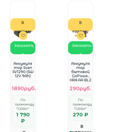
В
В
корзину
корзину
Заказать
Заказать
в
в
WhatsApp
WhatsApp
Аккумуля
Аккумуля
тор Sven
тор
SV1290 (SW
бытовой
12V 9Ah)
GoPower
HR6 AA BL2
NI-MH
1890руб.
290руб.
1300mAh
(2/20/240)
блистер
По
По
(2 шт.)
промокоду
промокоду
"CASH":
"CASH":
1 790
270 ₽
₽
В