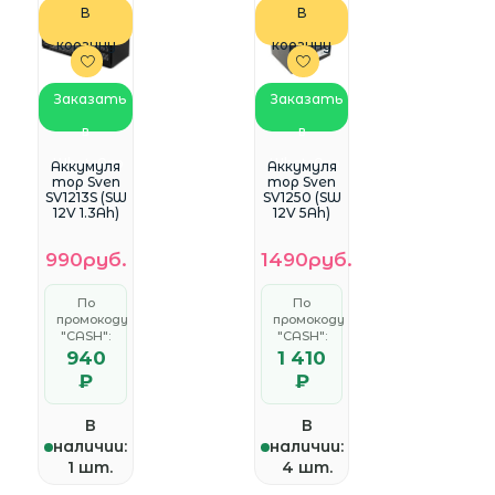
В
В
корзину
корзину
Заказать
Заказать
в
в
WhatsApp
WhatsApp
Аккумуля
Аккумуля
тор Sven
тор Sven
SV1213S (SW
SV1250 (SW
12V 1.3Ah)
12V 5Ah)
990руб.
1490руб.
По
По
промокоду
промокоду
"CASH":
"CASH":
940
1 410
₽
₽
В
В
наличии:
наличии:
1 шт.
4 шт.