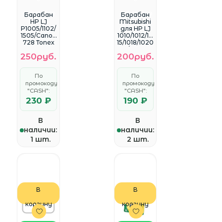
WhatsApp
WhatsApp
Барабан
Барабан
HP LJ
Mitsubishi
P1005/1102/
для HP LJ
1505/Canon
1010/1012/10
728 Tonex
15/1018/1020
/1022
250руб.
200руб.
По
По
промокоду
промокоду
"CASH":
"CASH":
230 ₽
190 ₽
В
В
наличии:
наличии:
1 шт.
2 шт.
В
В
корзину
корзину