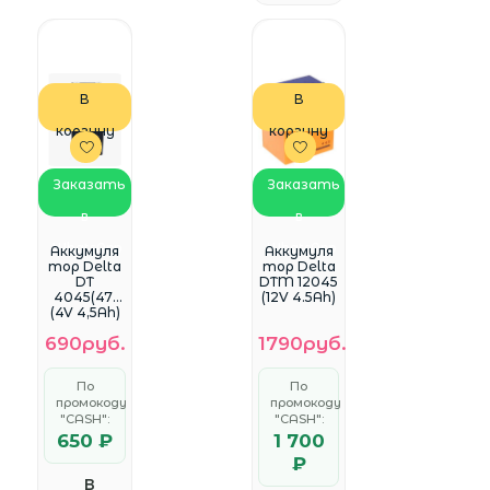
В
В
корзину
корзину
Заказать
Заказать
в
в
WhatsApp
WhatsApp
Аккумуля
Аккумуля
тор Delta
тор Delta
DT
DTM 12045
4045(47)
(12V 4.5Ah)
(4V 4,5Ah)
690руб.
1790руб.
По
По
промокоду
промокоду
"CASH":
"CASH":
650 ₽
1 700
₽
В