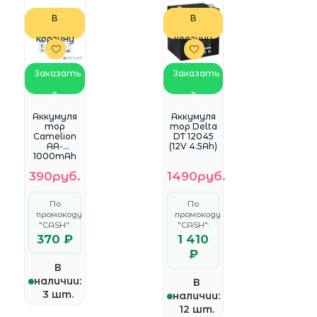
В
В
корзину
корзину
Заказать
Заказать
в
в
WhatsApp
WhatsApp
Аккумуля
Аккумуля
тор
тор Delta
Camelion
DT 12045
AA-
(12V 4.5Ah)
1000mAh
Ni-Cd BL-2
390руб.
1490руб.
(NC-
AA1000BP
2,
По
По
аккумуля
промокоду
промокоду
тор,1.2В)
(2 шт. в
"CASH":
"CASH":
уп-ке)
370 ₽
1 410
₽
В
наличии:
В
3 шт.
наличии:
12 шт.