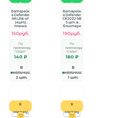
в
в
WhatsApp
WhatsApp
Батарейк
Батарейк
а Defender
а Defender
AA LR6-4F
CR2032-5B
(4шт)
5 шт. в
пленка
блистере
150руб.
190руб.
По
По
промокоду
промокоду
"CASH":
"CASH":
140 ₽
180 ₽
В
В
наличии:
наличии:
2 шт.
1 шт.
В
В
корзину
корзину