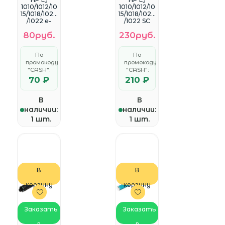
1010/1012/10
1010/1012/10
15/1018/1020
15/1018/1020
/1022 e-
/1022 SC
Line
80руб.
230руб.
По
По
промокоду
промокоду
"CASH":
"CASH":
70 ₽
210 ₽
В
В
наличии:
наличии:
1 шт.
1 шт.
В
В
корзину
корзину
Заказать
Заказать
в
в