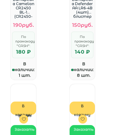
а Camelion
а Defender
CR2450
AA LR6-4B
BL-1
(4шт)
(CR2450-
блистер
BP1,
190руб.
150руб.
батарейк
а
литиевая,
По
По
3V) (1 шт. в
промокоду
промокоду
уп-ке)
"CASH":
"CASH":
180 ₽
140 ₽
В
В
наличии:
наличии:
1 шт.
8 шт.
В
В
корзину
корзину
Заказать
Заказать