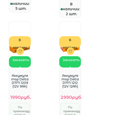
наличии:
В
5 шт.
наличии:
2 шт.
В
В
корзину
корзину
Заказать
Заказать
в
в
WhatsApp
WhatsApp
Аккумуля
Аккумуля
тор Delta
тор Delta
DTM 1209
DTM 1212
(12V 9Ah)
(12V 12Ah)
1990руб.
2990руб.
По
По
промокоду
промокоду