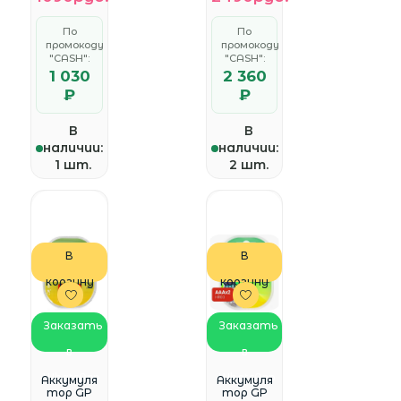
По
По
промокоду
промокоду
"CASH":
"CASH":
1 030
2 360
₽
₽
В
В
наличии:
наличии:
1 шт.
2 шт.
В
В
корзину
корзину
Заказать
Заказать
в
в
WhatsApp
WhatsApp
Аккумуля
Аккумуля
тор GP
тор GP