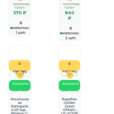
По
По
питания,
промокоду
промокоду
электром
"CASH":
обилей и
"CASH":
пр.)
370 ₽
840
Контакт
₽
В
наличии:
В
1 шт.
наличии:
2 шт.
В
В
корзину
корзину
Заказать
Заказать
в
в
WhatsApp
WhatsApp
Алкалинов
Барабан
ая
Golden
батарейк
Green
а GP Super
OPKYO-
Alkaline G-
GG-FC1016