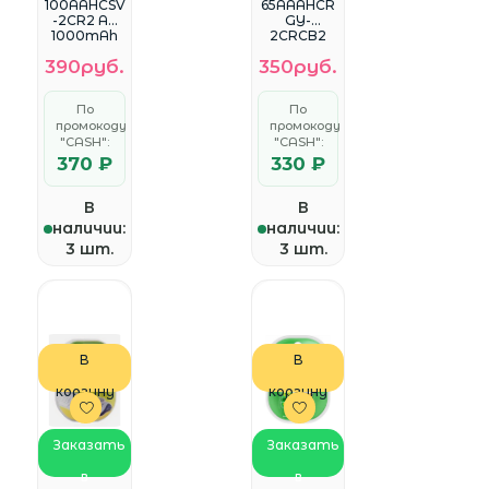
100AAHCSV
65AAAHCR
-2CR2 AA
GY-
1000mAh
2CRCB2
(2шт)
AAA NiMH
390руб.
350руб.
650mAh
(2шт) <GP
65AAAHCR
По
По
GY-
промокоду
промокоду
2CRCB2
"CASH":
20/200>
"CASH":
370 ₽
330 ₽
В
В
наличии:
наличии:
3 шт.
3 шт.
В
В
корзину
корзину
Заказать
Заказать
в
в