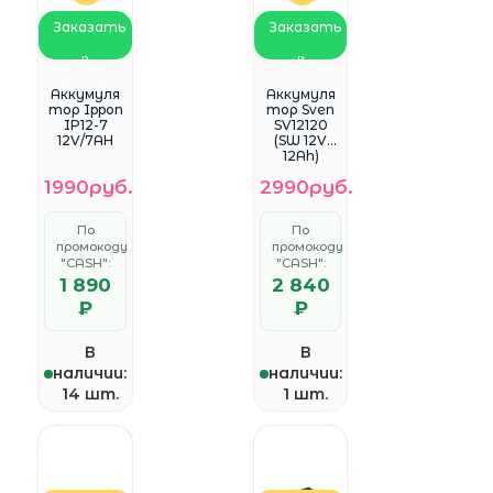
Заказать
Заказать
в
в
WhatsApp
WhatsApp
Аккумуля
Аккумуля
тор Ippon
тор Sven
IP12-7
SV12120
12V/7AH
(SW 12V
12Ah)
1990руб.
2990руб.
По
По
промокоду
промокоду
"CASH":
"CASH":
1 890
2 840
₽
₽
В
В
наличии:
наличии:
14 шт.
1 шт.