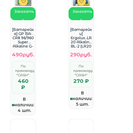
Заказать
Заказать
в
в
WhatsApp
WhatsApp
[Батарейк
[Батарейк
а] GP 15A-
и]
CR8 96/960
Ergolux..LR
Super
20 Alkaline
Alkaline G-
BL-2 (LR20
Tech (8 шт
BL-2,
490руб.
290руб.
в уп-ке)
батарейк
(GP15AA21-
а,1.5В) (2
2CRSBC8)
шт. в уп-
По
По
AA
ке)
промокоду
промокоду
"CASH":
"CASH":
460
270 ₽
₽
В
наличии:
В
5 шт.
наличии:
4 шт.