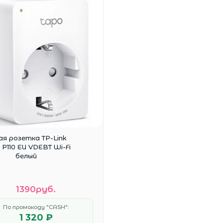
ая розетка TP-Link
P110 EU VDEBT Wi-Fi
белый
1390руб.
По промокоду "CASH":
1 320 ₽