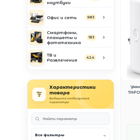
ноутбуки
Офис и сеть
983
Смартфоны,
планшеты и
183
фототехника
ТВ и
424
Развлечения
Умн
Характеристики
TAPO 
товара
Выберите необходимые
параметры
Все фильтры
→