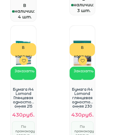
наличии:
В
3 шт.
наличии:
4 шт.
В
В
корзину
корзину
Заказать
Заказать
в
в
WhatsApp
WhatsApp
Бумага A4
Бумага A4
Lomond
Lomond
Глянцевая
глянцевая
одностор
одностор
онняя 215
онняя 230
гр/м2 25л.
гр/м2 25л
430руб.
430руб.
(0102080)
(0102049)
По
По
промокоду
промокоду