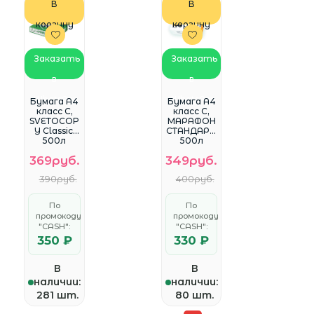
В
В
корзину
корзину
Заказать
Заказать
в
в
WhatsApp
WhatsApp
Бумага A4
Бумага A4
класс С,
класс С,
SVETOCOP
МАРАФОН
Y Classic,
СТАНДАРТ,
500л
500л
450L90649
369руб.
349руб.
390руб.
400руб.
По
По
промокоду
промокоду
"CASH":
"CASH":
350 ₽
330 ₽
В
В
наличии:
наличии:
281 шт.
80 шт.