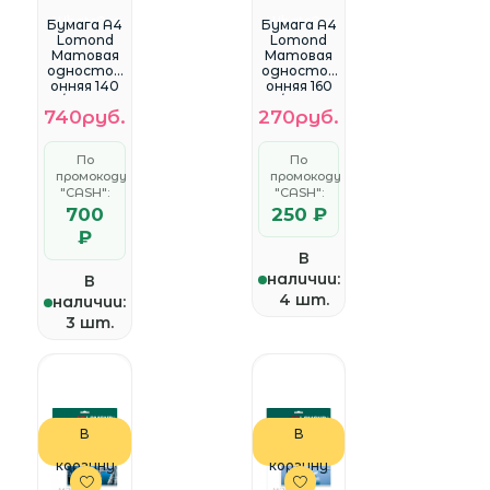
WhatsApp
WhatsApp
Бумага A4
Бумага A4
Lomond
Lomond
Матовая
Матовая
одностор
одностор
онняя 140
онняя 160
гр/м2, 100л.
гр/м2 25л.
740руб.
270руб.
(0102074)
(0102031)
По
По
промокоду
промокоду
"CASH":
"CASH":
700
250 ₽
₽
В
наличии:
В
4 шт.
наличии:
3 шт.
В
В
корзину
корзину