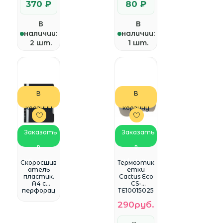
370 ₽
80 ₽
В
В
наличии:
наличии:
2 шт.
1 шт.
В
В
корзину
корзину
Заказать
Заказать
в
в
WhatsApp
WhatsApp
Скоросшив
Термоэтик
атель
етки
пластик.
Cactus Eco
A4 с
CS-
перфорац
TE10015025
ией
0
290руб.
чёрный
сег.:100x15
(PS-
0мм
P20blck)
самоклей.