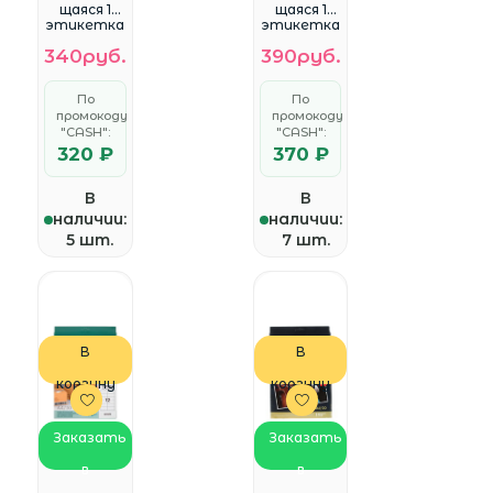
щаяся 1
щаяся 1
этикетка
этикетка
(210*297)
(210*297)
340руб.
390руб.
70 г/м2
90 г/м2
50л/п
25л/п
белая для
матовая
По
По
лазерной и
белая для
промокоду
промокоду
струйной
струйной
печати
"CASH":
печат
"CASH":
(2100005)
320 ₽
370 ₽
В
В
наличии:
наличии:
5 шт.
7 шт.
В
В
корзину
корзину
Заказать
Заказать
в
в