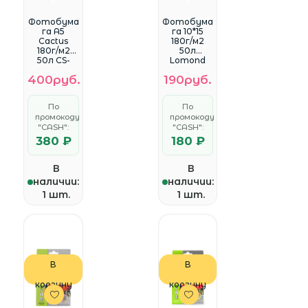
WhatsApp
WhatsApp
Фотобума
Фотобума
га A5
га 10*15
Cactus
180г/м2
180г/м2
50л
50л CS-
Lomond
GA518050
0102063
400руб.
190руб.
Глянцевая
Матовая
одностор
онняя
По
По
промокоду
промокоду
"CASH":
"CASH":
380 ₽
180 ₽
В
В
наличии:
наличии:
1 шт.
1 шт.
В
В
корзину
корзину