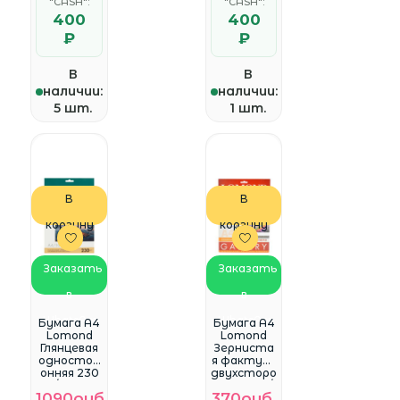
"CASH":
"CASH":
400
400
₽
₽
В
В
наличии:
наличии:
5 шт.
1 шт.
В
В
корзину
корзину
Заказать
Заказать
в
в
WhatsApp
WhatsApp
Бумага A4
Бумага A4
Lomond
Lomond
Глянцевая
Зерниста
одностор
я фактура
онняя 230
двухсторо
гр/м2 50л
нняя 180г/
1090руб.
370руб.
(0102022)
м2 10л.