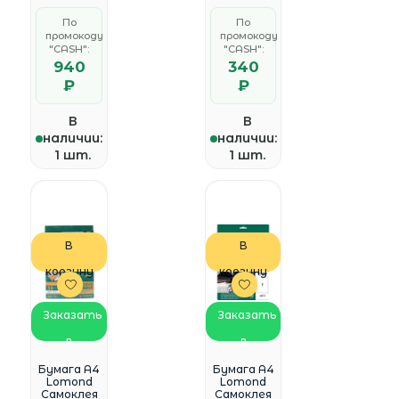
{1/11} для
для
По
По
печати
печати
промокоду
промокоду
водорас
водораст
"CASH":
воримы
"CASH":
940
340
₽
₽
В
В
наличии:
наличии:
1 шт.
1 шт.
В
В
корзину
корзину
Заказать
Заказать
в
в
WhatsApp
WhatsApp
Бумага A4
Бумага A4
Lomond
Lomond
Самоклея
Самоклея