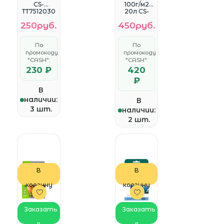
CS-
100г/м2
TT7512030
20л CS-
0
MSA41002
250руб.
450руб.
сег.:75x120
0 Матовая
мм
Самоклея
самоклей.
щаяся
По
По
300шт/
промокоду
промокоду
рул белый
(цена за
"CASH":
"CASH":
1шт/
230 ₽
420
кратно
₽
3шт)
В
наличии:
В
3 шт.
наличии:
2 шт.
В
В
корзину
корзину
Заказать
Заказать
в
в