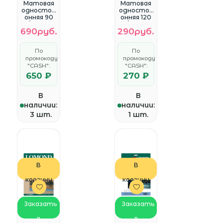
Матовая
Матовая
одностор
одностор
онняя 90
онняя 120
гр/м2 100л.
гр/м2, 25л.
690руб.
290руб.
(0102001)
(0102030)
По
По
промокоду
промокоду
"CASH":
"CASH":
650 ₽
270 ₽
В
В
наличии:
наличии:
3 шт.
1 шт.
В
В
корзину
корзину
Заказать
Заказать
в
в