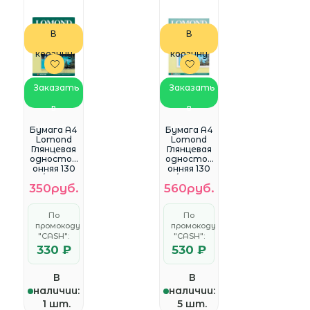
В
В
корзину
корзину
Заказать
Заказать
в
в
WhatsApp
WhatsApp
Бумага A4
Бумага A4
Lomond
Lomond
Глянцевая
Глянцевая
одностор
одностор
онняя 130
онняя 130
гр/м2 25л.
гр/м2, 50л.
350руб.
560руб.
(0102041)
(0102017)
По
По
промокоду
промокоду
"CASH":
"CASH":
330 ₽
530 ₽
В
В
наличии:
наличии:
1 шт.
5 шт.