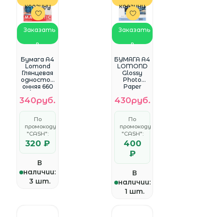
корзину
корзину
Заказать
Заказать
в
в
WhatsApp
WhatsApp
Бумага A4
БУМАГА A4
Lomond
LOMOND
Глянцевая
Glossy
одностор
Photo
онняя 660
Paper
г/м2 2л.
глянцевая
340руб.
430руб.
(2020345)
1-х 200 гр/
{1/40} с
м2 25л.
магнитны
(0102046)
По
По
м слоем
промокоду
промокоду
"CASH":
"CASH":
320 ₽
400
₽
В
наличии:
В
3 шт.
наличии:
1 шт.