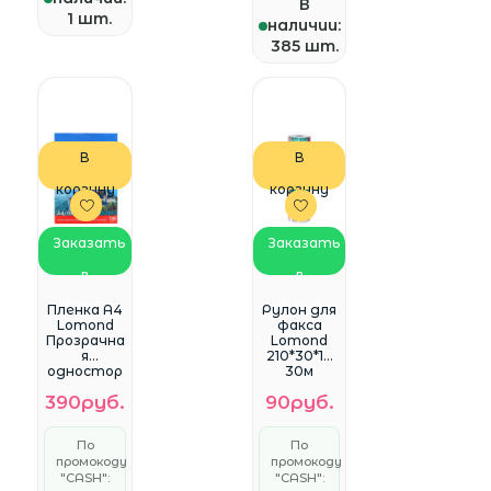
В
1 шт.
наличии:
385 шт.
В
В
корзину
корзину
Заказать
Заказать
в
в
WhatsApp
WhatsApp
Пленка А4
Рулон для
Lomond
факса
Прозрачна
Lomond
я
210*30*12
одностор
30м
оняя для
390руб.
90руб.
струйных
принтеро
в 100мкм,
По
По
10л.
промокоду
промокоду
(0708411)
"CASH":
"CASH":