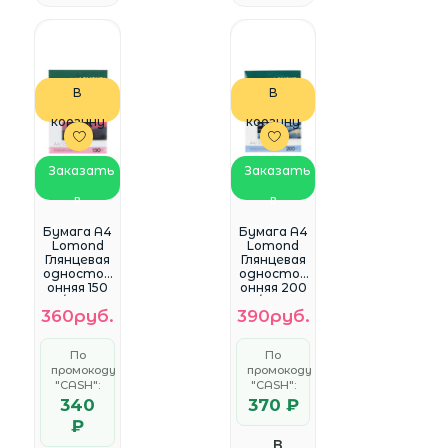
В
В
корзину
корзину
Заказать
Заказать
в
в
WhatsApp
WhatsApp
Бумага A4
Бумага A4
Lomond
Lomond
Глянцевая
Глянцевая
одностор
одностор
онняя 150
онняя 200
гр/м2 25л
гр/м2 25л
360руб.
390руб.
(0102043)
(0102046)
По
По
промокоду
промокоду
"CASH":
"CASH":
340
370 ₽
₽
В