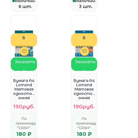
наличии:
наличии:
6 шт.
3 шт.
В
В
корзину
корзину
Заказать
Заказать
в
в
WhatsApp
WhatsApp
Бумага A4
Бумага A4
Lomond
Lomond
Матовая
Матовая
одностор
одностор
онняя
онняя
ярко-
ярко-
190руб.
190руб.
белая с
белая с
тиснение
тиснение
м
м
По
По
""Гребёнка
""Папирус"
промокоду
промокоду
"" 200г/м2
" 230г/м2
"CASH":
10л.
"CASH":
10л.
(0927041)
(0929041)
180 ₽
180 ₽