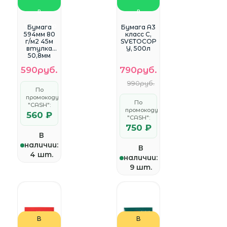
в
в
WhatsApp
WhatsApp
Бумага
Бумага A3
594мм 80
класс С,
г/м2 45м
SVETOCOP
втулка
Y, 500л
50,8мм
Lomond
590руб.
790руб.
1202008
инженерн
990руб.
ая
По
"Стандар
промокоду
т"
По
"CASH":
промокоду
560 ₽
"CASH":
750 ₽
В
наличии:
В
4 шт.
наличии:
9 шт.
В
В