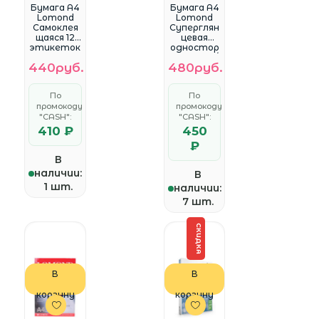
WhatsApp
WhatsApp
Бумага A4
Бумага A4
Lomond
Lomond
Самоклея
Суперглян
щаяся 12
цевая
этикеток
одностор
(105х48) 70
оняя 195 г/
440руб.
480руб.
г/м2 50л/п
м2 20л.
матовая
(1101111)
белая для
По
По
лазерной и
промокоду
промокоду
струйной
печати
"CASH":
"CASH":
(2100065)
410 ₽
450
₽
В
наличии:
В
1 шт.
наличии:
7 шт.
СКИДКА
В
В
корзину
корзину