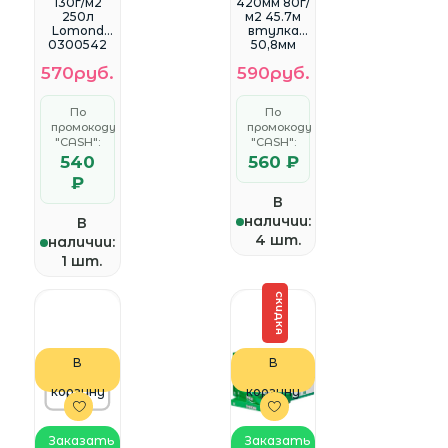
130г/м2
420мм 80г/
250л
м2 45.7м
Lomond
втулка
0300542
50,8мм
Двухстор
Albeo Z80-
570руб.
590руб.
онняя
16-2
Матовая
Универсал
для
ьная без
По
По
лазерной
покрытия
промокоду
промокоду
печати
"CASH":
"CASH":
540
560 ₽
₽
В
наличии:
В
4 шт.
наличии:
1 шт.
СКИДКА
В
В
корзину
корзину
Заказать
Заказать