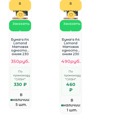
В
В
корзину
корзину
Заказать
Заказать
в
в
WhatsApp
WhatsApp
Бумага A4
Бумага A4
Lomond
Lomond
Матовая
Матовая
одностор
одностор
онняя 230
онняя 230
гр/м2 25л.
гр/м2 50л.
350руб.
490руб.
(0102050)
(0102016)
По
По
промокоду
промокоду
"CASH":
"CASH":
330 ₽
460
₽
В
наличии:
В
5 шт.
наличии:
1 шт.