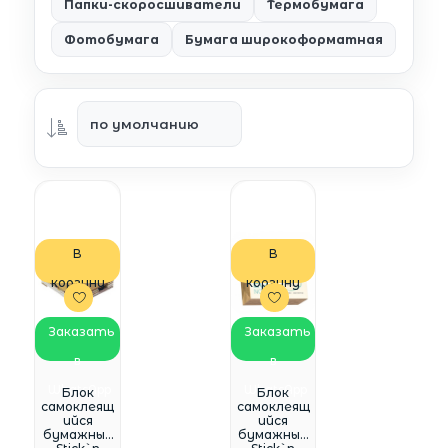
Папки-скоросшиватели
Термобумага
Фотобумага
Бумага широкоформатная
В
В
корзину
корзину
Заказать
Заказать
в
в
WhatsApp
WhatsApp
Блок
Блок
самоклеящ
самоклеящ
ийся
ийся
бумажный
бумажный