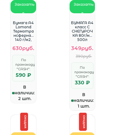
Заказать
Заказать
в
в
WhatsApp
WhatsApp
Бумага A4
БУМАГА A4
Lomond
класс С
Термотра
СНЕГУРОЧ
нсферная
КА 80г/м2
140 г/м2,
500л
10л.
белизна
630руб.
349руб.
(0808411)
96% 146%
Для
390руб.
светлых
По
тканей
промокоду
По
"CASH":
промокоду
590 ₽
"CASH":
330 ₽
В
наличии:
В
2 шт.
наличии:
1 шт.
СКИДКА
СКИДКА