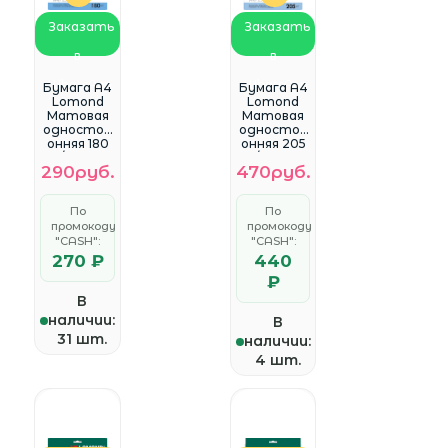
Заказать
Заказать
в
в
WhatsApp
WhatsApp
Бумага A4
Бумага A4
Lomond
Lomond
Матовая
Матовая
одностор
одностор
онняя 180
онняя 205
гр/м2 25л.
гр/м2 25л.
290руб.
470руб.
(0102037)
(0102124)
По
По
промокоду
промокоду
"CASH":
"CASH":
270 ₽
440
₽
В
наличии:
В
31 шт.
наличии:
4 шт.