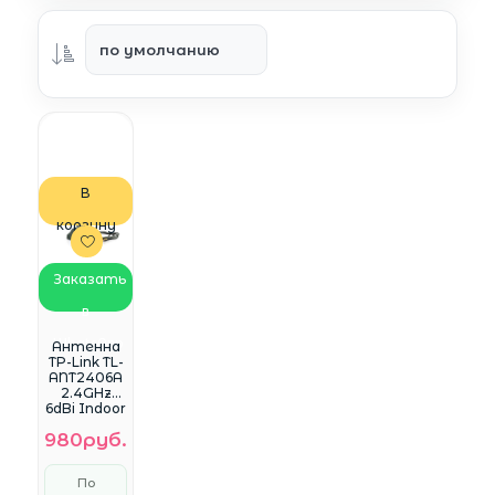
В
корзину
Заказать
в
WhatsApp
Антенна
TP-Link TL-
ANT2406A
2.4GHz
6dBi Indoor
De
980руб.
По