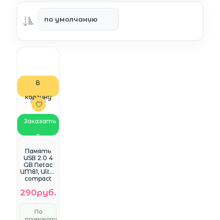
В
корзину
Заказать
в
WhatsApp
Память
USB 2.0 4
GB Netac
UM81, Ultra
compact
(NT03UM81
290руб.
N-004G-
20BK)
По
промокоду