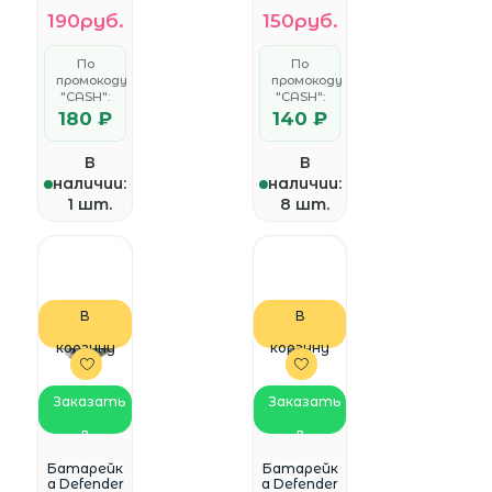
BP1,
190руб.
150руб.
батарейк
а
литиевая,
По
По
3V) (1 шт. в
промокоду
промокоду
уп-ке)
"CASH":
"CASH":
180 ₽
140 ₽
В
В
наличии:
наличии:
1 шт.
8 шт.
В
В
корзину
корзину
Заказать
Заказать
в
в
WhatsApp
WhatsApp
Батарейк
Батарейк
а Defender
а Defender