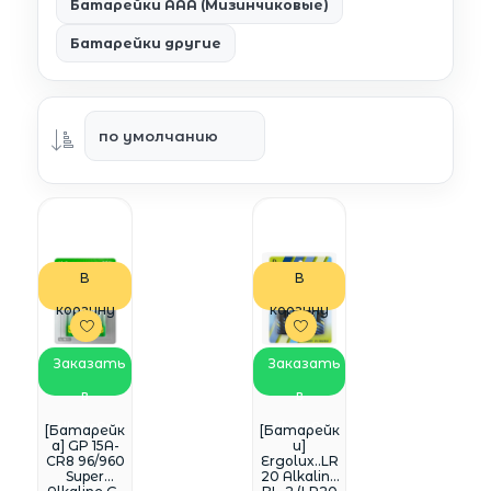
Батарейки AAA (Мизинчиковые)
Батарейки другие
В
В
корзину
корзину
Заказать
Заказать
в
в
WhatsApp
WhatsApp
[Батарейк
[Батарейк
а] GP 15A-
и]
CR8 96/960
Ergolux..LR
Super
20 Alkaline