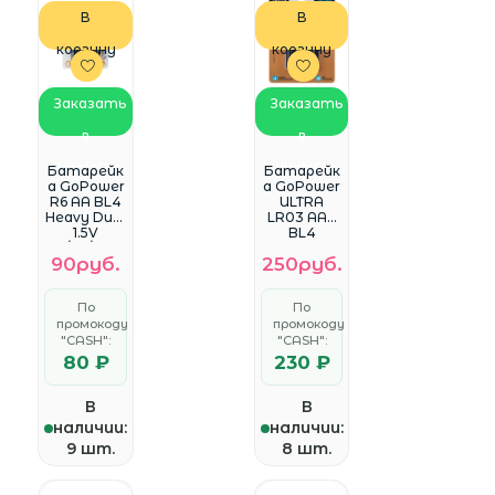
В
В
корзину
корзину
Заказать
Заказать
в
в
WhatsApp
WhatsApp
Батарейк
Батарейк
а GoPower
а GoPower
R6 AA BL4
ULTRA
Heavy Duty
LR03 AAA
1.5V
BL4
(4/48/576)
Alkaline
90руб.
250руб.
блистер
1.5V
(4 шт.)
(4/40/480)
(4 шт.)
По
По
промокоду
промокоду
"CASH":
"CASH":
80 ₽
230 ₽
В
В
наличии:
наличии:
9 шт.
8 шт.