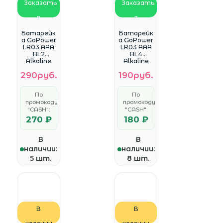
Заказать
Заказать
в
в
WhatsApp
WhatsApp
Батарейк
Батарейк
а GoPower
а GoPower
LR03 AAA
LR03 AAA
BL2
BL4
Alkaline
Alkaline
1.5V
1.5V
290руб.
190руб.
(2/24/480)
(4/48/576)
блистер
блистер
(2 шт.)
(4 шт.)
По
По
промокоду
промокоду
"CASH":
"CASH":
270 ₽
180 ₽
В
В
наличии:
наличии:
5 шт.
8 шт.
В
В