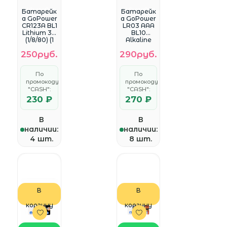
WhatsApp
WhatsApp
Батарейк
Батарейк
а GoPower
а GoPower
CR123A BL1
LR03 AAA
Lithium 3V
BL10
(1/8/80) (1
Alkaline
шт.)
1.5V
250руб.
290руб.
(10/60/360)
блистер
(10 шт.)
По
По
промокоду
промокоду
"CASH":
"CASH":
230 ₽
270 ₽
В
В
наличии:
наличии:
4 шт.
8 шт.
В
В
корзину
корзину