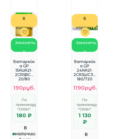
В
В
корзину
корзину
Заказать
Заказать
в
в
WhatsApp
WhatsApp
Батарейк
Батарейк
а GP
а GP
15AUA21-
24AA21-
2CRSBC2
2CRSWC30
20/80
180/720
AAA
190руб.
1190руб.
(30шт)
спайка
<489119922
По
По
7370>
промокоду
промокоду
"CASH":
"CASH":
180 ₽
1 130
₽
В
наличии:
В