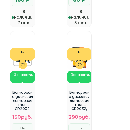
180 ₽
80 ₽
В
В
наличии:
наличии:
7 шт.
5 шт.
В
В
корзину
корзину
Заказать
Заказать
в
в
WhatsApp
WhatsApp
Батарейк
Батарейк
а дисковая
а дисковая
литиевая
литиевая
тип
тип
CR2032,
CR2032,
Mirex, 3V
Procell
150руб.
290руб.
(4шт в
(1шт в
блистере)
блистере)
, 23702-
По
По
CR2032-E4