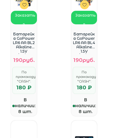
корзину
корзину
Заказать
Заказать
в
в
WhatsApp
WhatsApp
Батарейк
Батарейк
а GoPower
а GoPower
LR6 AA BL2
LR6 AA BL4
Alkaline
Alkaline
1.5V
1.5V
(2/24/480)
(4/48/576)
190руб.
190руб.
блистер
блистер
(2 шт.)
(4 шт.)
По
По
промокоду
промокоду
"CASH":
"CASH":
180 ₽
180 ₽
В
В
наличии:
наличии:
8 шт.
8 шт.