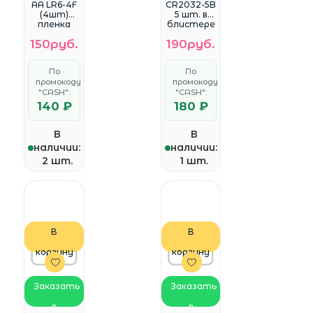
AA LR6-4F
CR2032-5B
(4шт)
5 шт. в
пленка
блистере
150руб.
190руб.
По
По
промокоду
промокоду
"CASH":
"CASH":
140 ₽
180 ₽
В
В
наличии:
наличии:
2 шт.
1 шт.
В
В
корзину
корзину
Заказать
Заказать
в
в