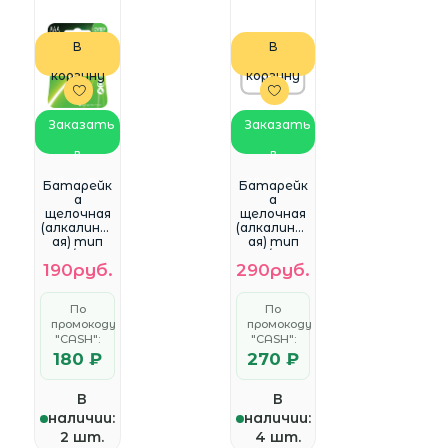
В
В
корзину
корзину
Заказать
Заказать
в
в
WhatsApp
WhatsApp
Батарейк
Батарейк
a
a
щелочная
щелочная
(алкалинов
(алкалинов
ая) тип
ая) тип
ААА/LR03,
ААА/LR03,
190руб.
290руб.
GP Super (
GP Super (
2шт в
4шт в
блистере)
блистере)
По
По
промокоду
промокоду
"CASH":
"CASH":
180 ₽
270 ₽
В
В
наличии:
наличии:
2 шт.
4 шт.