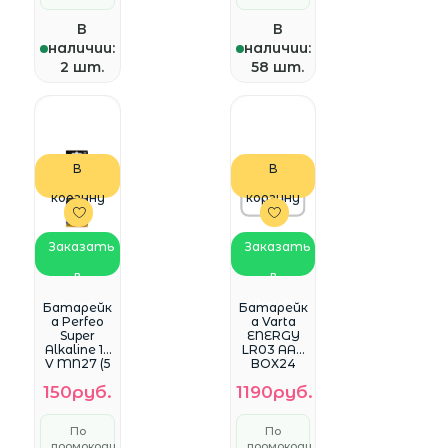
В
В
наличии:
наличии:
2 шт.
58 шт.
В
В
корзину
корзину
Заказать
Заказать
в
в
WhatsApp
WhatsApp
Батарейк
Батарейк
а Perfeo
а Varta
Super
ENERGY
Alkaline 12
LR03 AAA
V MN27 (5
BOX24
шт)
Alkaline
150руб.
1190руб.
(27A/5BL )
1.5V (4103)
(24/288)
(24 шт.)
По
По
промокоду
промокоду