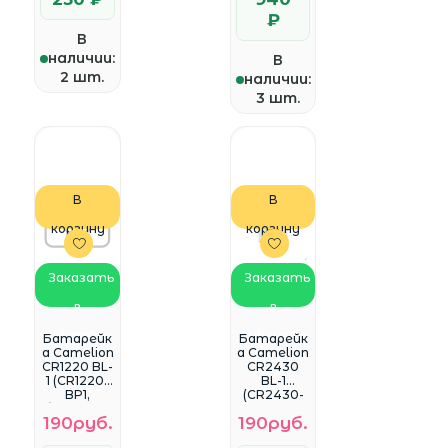
₽
В
наличии:
В
2 шт.
наличии:
3 шт.
В
В
корзину
корзину
Заказать
Заказать
в
в
WhatsApp
WhatsApp
Батарейк
Батарейк
а Camelion
а Camelion
CR1220 BL-
CR2430
1 (CR1220-
BL-1
BP1,
(CR2430-
батарейк
BP1,
190руб.
190руб.
а
батарейк
литиевая,
а