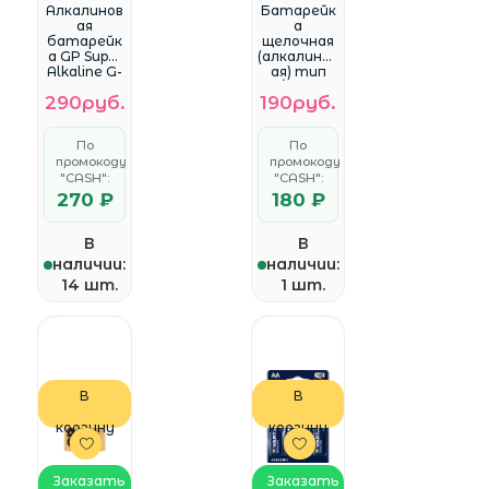
WhatsApp
WhatsApp
Алкалинов
Батарейк
ая
a
батарейк
щелочная
а GP Super
(алкалинов
Alkaline G-
ая) тип
Tech 9V
AA/LR6, GP
290руб.
190руб.
Крона - 1
Super (
шт. на
2шт в
блистере
блистере)
По
По
(1 шт.)
промокоду
промокоду
"CASH":
"CASH":
270 ₽
180 ₽
В
В
наличии:
наличии:
14 шт.
1 шт.
В
В
корзину
корзину
Заказать
Заказать