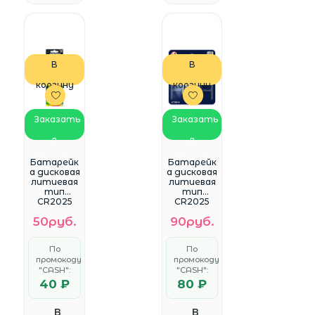
В
В
корзину
корзину
Заказать
Заказать
в
в
WhatsApp
WhatsApp
Батарейк
Батарейк
а дисковая
а дисковая
литиевая
литиевая
тип
тип
CR2025
CR2025
Perfeo
VARTA
50руб.
90руб.
(1шт в
(1шт в
блистере)
блистере)
CR2025-
По
По
1BL
промокоду
промокоду
"CASH":
"CASH":
40 ₽
80 ₽
В
В