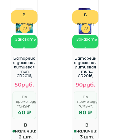
В
В
корзину
корзину
Заказать
Заказать
в
в
WhatsApp
WhatsApp
Батарейк
Батарейк
а дисковая
а дисковая
литиевая
литиевая
тип
тип
CR2016,
CR2016,
Mirex, 3V
Renata
50руб.
90руб.
(4шт в
(1шт в
блистере)
блистере)
, 23702-
По
По
CR2016-E4
промокоду
промокоду
(цена за 1
"CASH":
шт)
"CASH":
40 ₽
80 ₽
В
В
наличии:
наличии:
2 шт.
3 шт.