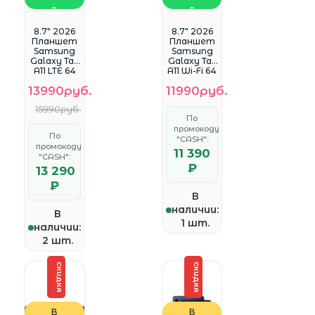
в
в
WhatsApp
WhatsApp
8.7" 2026
8.7" 2026
Планшет
Планшет
Samsung
Samsung
Galaxy Tab
Galaxy Tab
A11 LTE 64
A11 Wi-Fi 64
ГБ
ГБ серый
13990руб.
11990руб.
серебрис
[1340x800,
тый
PLS, 8, 4 ГБ,
15990руб.
[1340x800,
5100 мА*ч]
По
PLS, 8x2.2
промокоду
ГГц, 4 ГБ,
По
5100 мА*ч]
"CASH":
промокоду
11 390
"CASH":
₽
13 290
₽
В
наличии:
В
1 шт.
наличии:
2 шт.
СКИДКА
СКИДКА
В
В