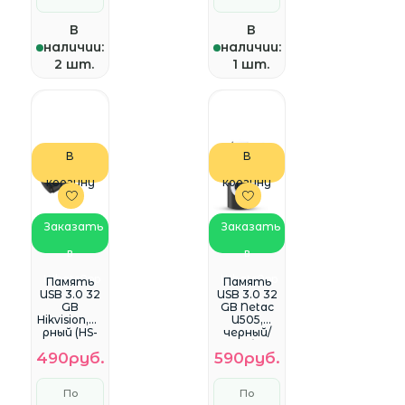
В
В
наличии:
наличии:
2 шт.
1 шт.
В
В
корзину
корзину
Заказать
Заказать
в
в
WhatsApp
WhatsApp
Память
Память
USB 3.0 32
USB 3.0 32
GB
GB Netac
Hikvision,че
U505,
рный (HS-
черный/
USB-
серебрис
490руб.
590руб.
M210P/32G
тый
U3)
(NT03U505
N-032G-
По
По
30BK)