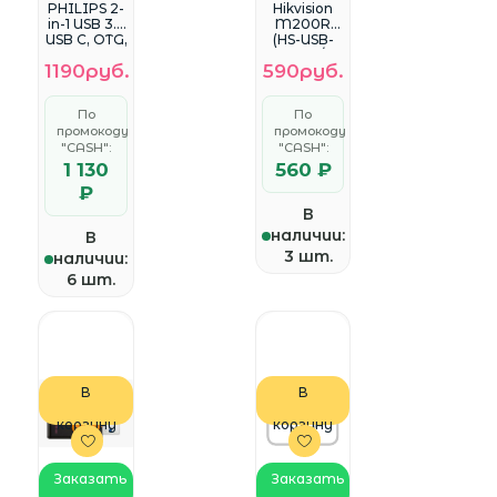
PHILIPS 2-
Hikvision
in-1 USB 3.2
M200R
USB C, OTG,
(HS-USB-
USB
M200R/64
1190руб.
590руб.
3.2/Type-C,
G), 64Gb,
Металл,
USB 2.0,
100 Mb/s
R/W 30/15,
По
По
FM64FD14
черный
промокоду
промокоду
5B/97
<HS-USB-
"CASH":
M200R/64
"CASH":
G>
1 130
560 ₽
₽
В
наличии:
В
3 шт.
наличии:
6 шт.
В
В
корзину
корзину
Заказать
Заказать