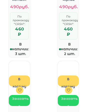
матовый
(NT03U351N
490руб.
490руб.
(NT03U278
-064G-
N-064G-
20BK)
20PN)
По
По
промокоду
промокоду
"CASH":
"CASH":
460
460
₽
₽
В
В
наличии:
наличии:
3 шт.
2 шт.
В
В
корзину
корзину
Заказать
Заказать
в
в