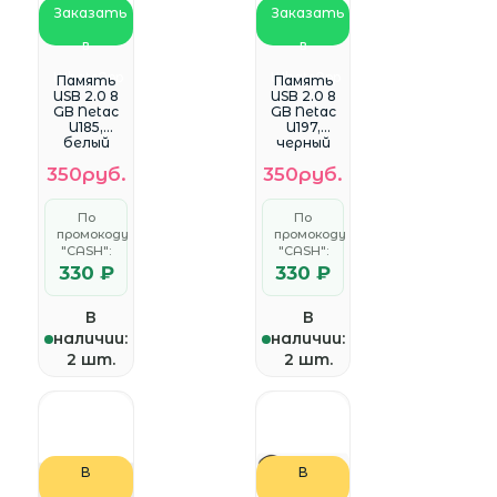
Заказать
Заказать
в
в
WhatsApp
WhatsApp
Память
Память
USB 2.0 8
USB 2.0 8
GB Netac
GB Netac
U185,
U197,
белый
черный
(NT03U185N
(NT03U197
350руб.
350руб.
-008G-
N-008G-
20WH)
20BK)
По
По
промокоду
промокоду
"CASH":
"CASH":
330 ₽
330 ₽
В
В
наличии:
наличии:
2 шт.
2 шт.
В
В