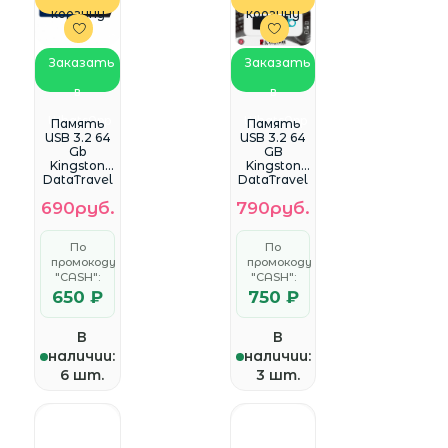
корзину
корзину
Заказать
Заказать
в
в
WhatsApp
WhatsApp
Память
Память
USB 3.2 64
USB 3.2 64
Gb
GB
Kingston
Kingston
DataTravel
DataTravel
er Exodia
er Exodia,
690руб.
790руб.
M, черный/
черный/
синий
голубой
(DTXM/64G
(DTX/64GB)
По
По
B)
промокоду
промокоду
"CASH":
"CASH":
650 ₽
750 ₽
В
В
наличии:
наличии:
6 шт.
3 шт.