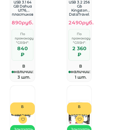
USB 3.1 64
USB 3.2 256
GB Dahua
Gb
U176,
Kingston
пластиков
DataTravel
ая (DHI-
er Exodia
890руб.
2490руб.
USB-U176-
M, черный/
31-64G)
бирюзовы
й
По
По
(DTXM/256
промокоду
промокоду
GB)
"CASH":
"CASH":
840
2 360
₽
₽
В
В
наличии:
наличии:
3 шт.
1 шт.
В
В
корзину
корзину
Заказать
Заказать