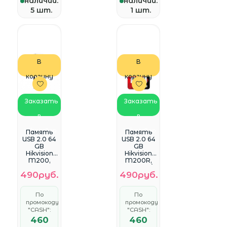
наличии:
наличии:
5 шт.
1 шт.
В
В
корзину
корзину
Заказать
Заказать
в
в
WhatsApp
WhatsApp
Память
Память
USB 2.0 64
USB 2.0 64
GB
GB
Hikvision
Hikvision
M200,
M200R,
мет.
черный/
490руб.
490руб.
корпус (HS-
красный,
USB-
пласт.
M200(STD)
корпус (HS-
По
По
/64G/EN)
USB-
промокоду
промокоду
M200R(ST
"CASH":
D)/USB2.0/6
"CASH":
4G)
460
460