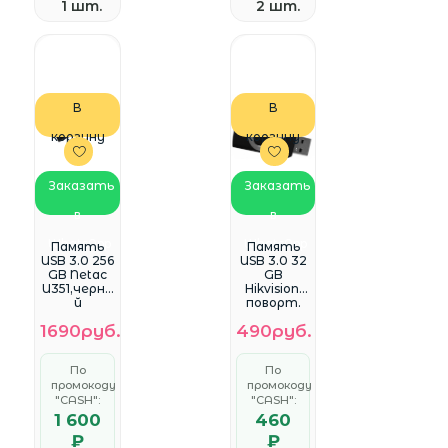
1 шт.
2 шт.
В
В
корзину
корзину
Заказать
Заказать
в
в
WhatsApp
WhatsApp
Память
Память
USB 3.0 256
USB 3.0 32
GB Netac
GB
U351,черны
Hikvision,
й
поворт.
(NT03U351N
колпачок
1690руб.
490руб.
-256G-
(HS-USB-
30BK)
M200S(ST
D)/32G/U3/
По
По
EN/T)
промокоду
промокоду
"CASH":
"CASH":
1 600
460
₽
₽