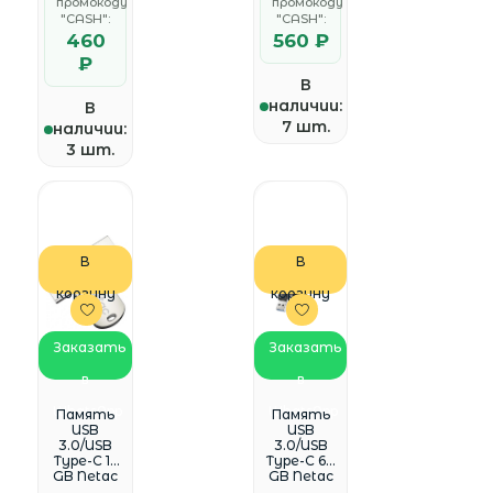
промокоду
промокоду
"CASH":
"CASH":
460
560 ₽
₽
В
наличии:
В
7 шт.
наличии:
3 шт.
В
В
корзину
корзину
Заказать
Заказать
в
в
WhatsApp
WhatsApp
Память
Память
USB
USB
3.0/USB
3.0/USB
Type-C 16
Type-C 64
GB Netac
GB Netac
U785C,
US11,