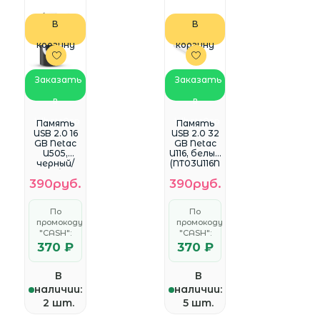
В
В
корзину
корзину
Заказать
Заказать
в
в
WhatsApp
WhatsApp
Память
Память
USB 2.0 16
USB 2.0 32
GB Netac
GB Netac
U505,
U116, белый
черный/
(NT03U116N
серебрис
-032G-
390руб.
390руб.
тый
20WH)
(NT03U505
N-016G-
По
По
20BK)
промокоду
промокоду
"CASH":
"CASH":
370 ₽
370 ₽
В
В
наличии:
наличии:
2 шт.
5 шт.