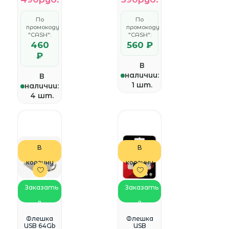
0B/97>
0B/97>
По
По
промокоду
промокоду
"CASH":
"CASH":
460
560 ₽
₽
В
наличии:
В
1 шт.
наличии:
4 шт.
В
В
корзину
корзину
Заказать
Заказать
в
в
WhatsApp
WhatsApp
Флешка
Флешка
USB 64Gb
USB