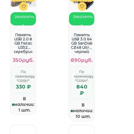
корзину
корзину
Заказать
Заказать
в
в
WhatsApp
WhatsApp
Память
Память
USB 2.0 8
USB 3.0 64
GB Netac
GB SanDisk
U352,
CZ48 Ultra,
серебрис
черный
тый
(SDCZ48-
350руб.
890руб.
(NT03U352
064G-U46)
N-008G-
20PN)
По
По
промокоду
промокоду
"CASH":
"CASH":
330 ₽
840
₽
В
наличии:
В
1 шт.
наличии:
10 шт.