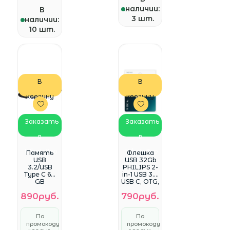
наличии:
В
3 шт.
наличии:
10 шт.
В
В
корзину
корзину
Заказать
Заказать
в
в
WhatsApp
WhatsApp
Память
Флешка
USB
USB 32Gb
3.2/USB
PHILIPS 2-
Type C 64
in-1 USB 3.2
GB
USB C, OTG,
Kingston
USB
890руб.
790руб.
DataTravel
3.2/Type-C,
er 80,
Металл,
черный
100 Mb/s
По
По
(DT80/64G
<FM32FD1
промокоду
промокоду
B)
45B/97>