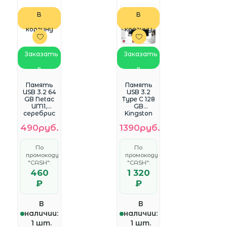
В
В
корзину
корзину
Заказать
Заказать
в
в
WhatsApp
WhatsApp
Память
Память
USB 3.2 64
USB 3.2
GB Netac
Type C 128
UM1,
GB
серебрис
Kingston
тый
DataTravel
490руб.
1390руб.
(NT03UM1N
er 70,
-064G-
черный
32PN)
(DT70/128G
По
По
B)
промокоду
промокоду
"CASH":
"CASH":
460
1 320
₽
₽
В
В
наличии:
наличии:
1 шт.
1 шт.