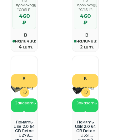
По
По
промокоду
промокоду
"CASH":
"CASH":
460
460
₽
₽
В
В
наличии:
наличии:
4 шт.
2 шт.
В
В
корзину
корзину
Заказать
Заказать
в
в
WhatsApp
WhatsApp
Память
Память
USB 2.0 64
USB 2.0 64
GB Netac
GB Netac
U278,
U351,
металл.
черный