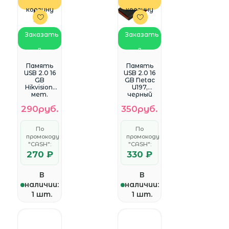
корзину
корзину
Заказать
Заказать
в
в
WhatsApp
WhatsApp
Память
Память
USB 2.0 16
USB 2.0 16
GB
GB Netac
Hikvision,
U197,
мет.
черный
корпус (HS-
(NT03U197
290руб.
350руб.
USB-
N-016G-
M200(STD)
20BK)
/16G/EN)
По
По
промокоду
промокоду
"CASH":
"CASH":
270 ₽
330 ₽
В
В
наличии:
наличии:
1 шт.
1 шт.