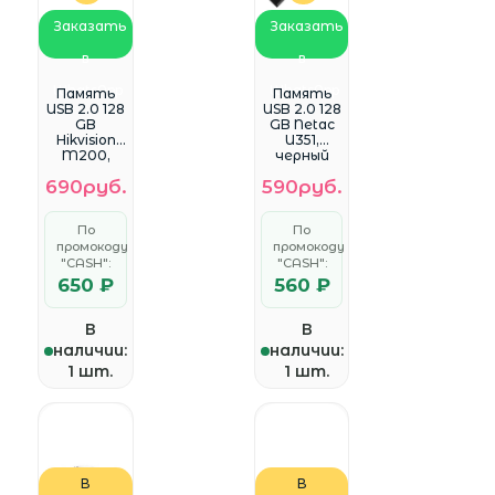
Заказать
Заказать
в
в
WhatsApp
WhatsApp
Память
Память
USB 2.0 128
USB 2.0 128
GB
GB Netac
Hikvision
U351,
M200,
черный
мет.
(NT03U351N
690руб.
590руб.
корпус (HS-
-128G-
USB-M200
20BK)
128G)
По
По
промокоду
промокоду
"CASH":
"CASH":
650 ₽
560 ₽
В
В
наличии:
наличии:
1 шт.
1 шт.
В
В