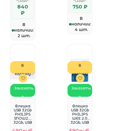
"CASH":
"CASH":
840
750 ₽
₽
В
наличии:
В
4 шт.
наличии:
2 шт.
В
В
корзину
корзину
Заказать
Заказать
в
в
WhatsApp
WhatsApp
Флешка
Флешка
USB 32Gb
USB 32Gb
PHILIPS
PHILIPS
SNOW2.0
WEE 2.0
32Gb, USB
32Gb, USB
2.0
2.0
490руб.
590руб.
<FM32FD7
<FM32FD11