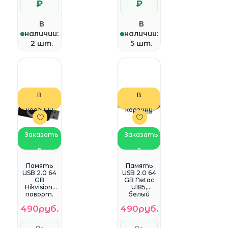
₽
₽
В
В
наличии:
наличии:
2 шт.
5 шт.
В
В
корзину
корзину
Заказать
Заказать
в
в
WhatsApp
WhatsApp
Память
Память
USB 2.0 64
USB 2.0 64
GB
GB Netac
Hikvision,
U185,
поворт.
белый
колпачок
(NT03U185N
490руб.
490руб.
(HS-USB-
-064G-
M200S(ST
20WH)
D)/64G/OD)