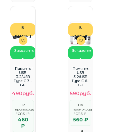
В
В
корзину
корзину
Заказать
Заказать
в
в
WhatsApp
WhatsApp
Память
Память
USB
USB
3.2/USB
3.2/USB
Type C 32
Type C 64
GB
GB
Kingston
Kingston
490руб.
590руб.
DataTravel
DataTravel
er 70,
er 70,
черный
черный
По
По
(DT70/32G
(DT70/64G
промокоду
промокоду
B)
B)
"CASH":
"CASH":
460
560 ₽
₽
В