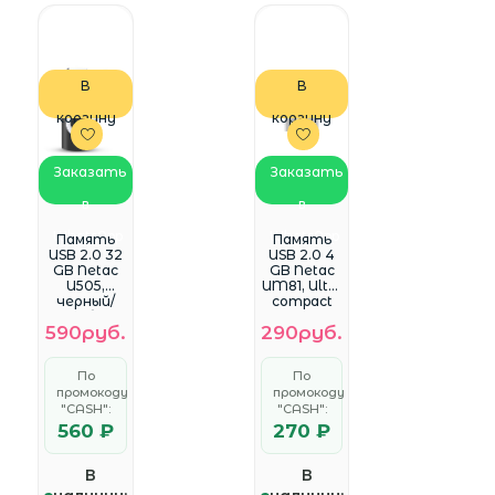
В
В
корзину
корзину
Заказать
Заказать
в
в
WhatsApp
WhatsApp
Память
Память
USB 2.0 32
USB 2.0 4
GB Netac
GB Netac
U505,
UM81, Ultra
черный/
compact
серебрис
(NT03UM81
590руб.
290руб.
тый
N-004G-
(NT03U505
20BK)
N-032G-
По
По
20BK)
промокоду
промокоду
"CASH":
"CASH":
560 ₽
270 ₽
В
В