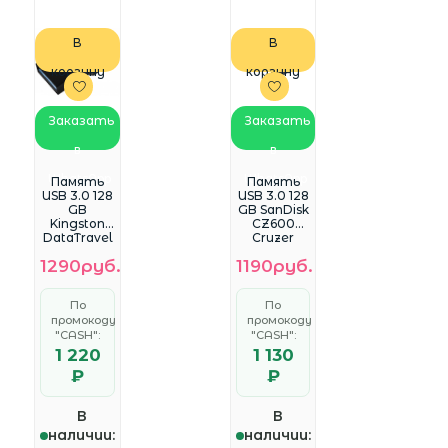
В
В
корзину
корзину
Заказать
Заказать
в
в
WhatsApp
WhatsApp
Память
Память
USB 3.0 128
USB 3.0 128
GB
GB SanDisk
Kingston
CZ600
DataTravel
Cruzer
er
Glide
1290руб.
1190руб.
MicroDuo
черный/
3 G2+
красный
microUSB
(SDCZ600-
По
По
(Android/O
128G-G35)
промокоду
промокоду
TG)
(DTDUO3G
"CASH":
"CASH":
2/128GB)
1 220
1 130
₽
₽
В
В
наличии:
наличии: