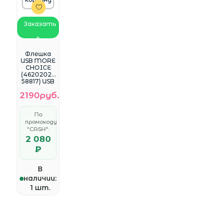
Заказать
в
WhatsApp
Флешка
USB MORE
CHOICE
(46202025
58817) USB
256GB 2.0
2190руб.
МФБ256
Blue
<46202025
По
58817>
промокоду
"CASH":
2 080
₽
В
наличии:
1 шт.