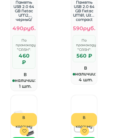
WhatsApp
WhatsApp
Память
Память
USB 2.0 64
USB 2.0 64
GB Netac
GB Netac
UM2,
UM81, Ultra
черный/
compact
серебрис
(NT03UM81
490руб.
590руб.
тый
N-064G-
(NT03UM2
20BK)
N-064G-
По
По
20BK)
промокоду
промокоду
"CASH":
"CASH":
460
560 ₽
₽
В
наличии:
В
4 шт.
наличии:
1 шт.
В
В
корзину
корзину