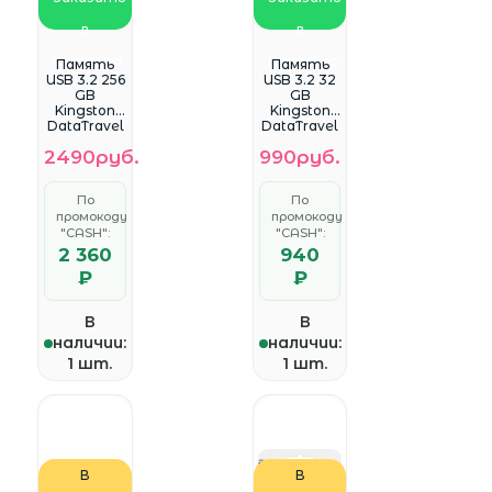
в
в
WhatsApp
WhatsApp
Память
Память
USB 3.2 256
USB 3.2 32
GB
GB
Kingston
Kingston
DataTravel
DataTravel
er Exodia,
er Kyson,
2490руб.
990руб.
черный
металл/
(DTX/256GB
черный
)
(DTKN/32G
По
По
B)
промокоду
промокоду
"CASH":
"CASH":
2 360
940
₽
₽
В
В
наличии:
наличии:
1 шт.
1 шт.
В
В