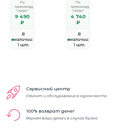
По
По
D reader
SD, ПДУ,
промокоду
промокоду
караоке с
"CASH":
микрофон
"CASH":
ом,
9 490
4 740
подсветк
₽
₽
а RGB,
питание
от
В
В
аккумуля
наличии:
наличии:
тора,
чёрный
1 шт.
1 шт.
Сервисный центр
Ремонт и обслуживание в одном месте.
100% возврат денег
Вернем ваши деньги в случае брака