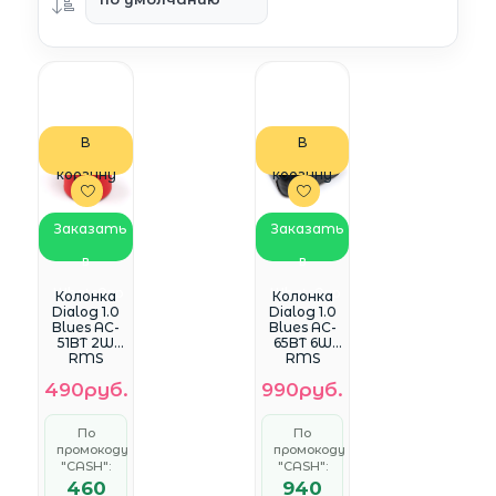
В
В
корзину
корзину
Заказать
Заказать
в
в
WhatsApp
WhatsApp
Колонка
Колонка
Dialog 1.0
Dialog 1.0
Blues AC-
Blues AC-
51BT 2W
65BT 6W
RMS
RMS
Bluetooth
Bluetooth
490руб.
990руб.
красный
NFC
чёрный
По
По
промокоду
промокоду
"CASH":
"CASH":
460
940