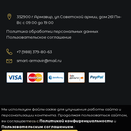
352900 г.Армавир, ул.Советской армии, дом 261 Пн-
Вс с 09:00 до 19:00
Политика обработки персональных данных
Пользовательское соглашение
+7 (988) 379-80-63
smart-armavir@mail.ru
Мы используем файлы cookie для улучшения работы сайта и
персонализации контента. Продолжая пользоваться сайтом,
вы соглашаетесь с
Copyright
smart
© 2021.
Политикой конфиденциальности
Сайт управляется системой
и
Пользовательским соглашением
uWeb
и
aThemes
. All rights reserved.
.