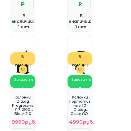
₽
₽
В
В
наличии:
наличии:
1 шт.
1 шт.
В
В
корзину
корзину
Заказать
Заказать
в
в
WhatsApp
WhatsApp
Колонки
Колонки
Dialog
портатив
Progressive
ные 1.0
AP-2100
Dialog
Black 2.0
Oscar AO-
2*30W
20 RMS
9990руб.
4990руб.
RMS
30W,
Bluetooth
Bluetooth,
FM+USB+S
FM, USB,