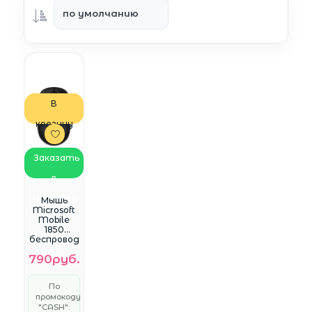
В
корзину
Заказать
в
WhatsApp
Мышь
Microsoft
Mobile
1850
беспровод
ная,
790руб.
1000dpi,
USB,
чёрный
По
(7MM-
промокоду
00002)
"CASH":