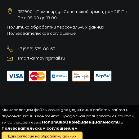
352900 г.Армавир, ул.Советской армии, дом 261 Пн-
Вс с 09:00 до 19:00
Политика обработки персональных данных
Пользовательское соглашение
+7 (988) 379-80-63
smart-armavir@mail.ru
Мы используем файлы cookie для улучшения работы сайта и
персонализации контента. Продолжая пользоваться сайтом,
вы соглашаетесь с
Copyright
smart
© 2021.
Политикой конфиденциальности
Сайт управляется системой
и
Пользовательским соглашением
uWeb
и
aThemes
. All rights reserved.
.
Даю согласие на обработку данных