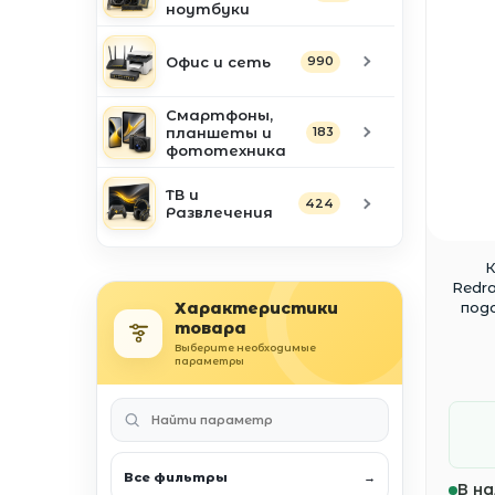
ноутбуки
Офис и сеть
990
Смартфоны,
планшеты и
183
фототехника
ТВ и
424
Развлечения
К
Redra
Характеристики
под
товара
Выберите необходимые
параметры
Все фильтры
→
В на