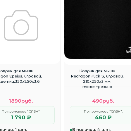
оврик для мыши
Коврик для мыши
gon Epeius, игровой,
Redragon Flick S, игровой,
светка,350x250x3.6
210х250х3 мм,
ткань+резина
1890руб.
490руб.
По промокоду "CASH":
По промокоду "CASH":
1 790 ₽
460 ₽
личии:
1 шт.
В наличии:
4 шт.