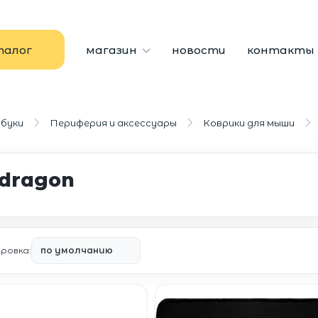
талог
магазин
новости
контакты
буки
Периферия и аксессуары
Коврики для мыши
dragon
ровка: