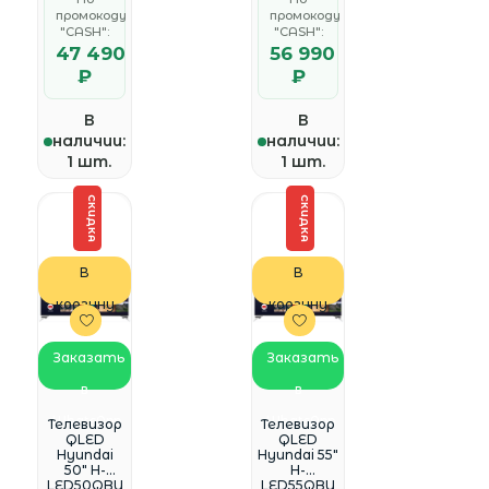
DVB-S2
DVB-S2
промокоду
промокоду
USB WiFi
USB WiFi
"CASH":
"CASH":
Smart TV
Smart TV
47 490
(RUS)
56 990
₽
₽
В
В
наличии:
наличии:
1 шт.
1 шт.
СКИДКА
СКИДКА
В
В
корзину
корзину
Заказать
Заказать
в
в
WhatsApp
WhatsApp
Телевизор
Телевизор
QLED
QLED
Hyundai
Hyundai 55"
50" H-
H-
LED50QBU
LED55QBU