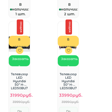
В
В
наличии:
наличии:
1 шт.
2 шт.
СКИДКА
СКИДКА
В
В
корзину
корзину
Заказать
Заказать
в
в
WhatsApp
WhatsApp
Телевизор
Телевизор
LED
LED
Hyundai
Hyundai
50" H-
50" H-
LED50BU7
LED50BU7
009
011 Google
31990руб.
33990руб.
Android TV
TV
Frameless
Frameless
39990руб.
39990руб.
черный 4K
черный 4K
Ultra HD
Ultra HD
60Hz
120Hz DVB-
По
По