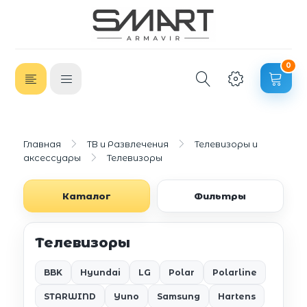
0
Главная
ТВ и Развлечения
Телевизоры и
аксессуары
Телевизоры
Каталог
Фильтры
Телевизоры
BBK
Hyundai
LG
Polar
Polarline
STARWIND
Yuno
Samsung
Hartens