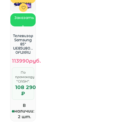
корзину
Заказать
в
WhatsApp
Телевизор
Samsung
85"
UE85U800
0FUXRU
Series 8
113990руб.
черный
LED 4K
UHD 120Hzi
По
Smart TV
промокоду
<UE85U800
0FUXRU>
"CASH":
108 290
₽
В
наличии:
2 шт.