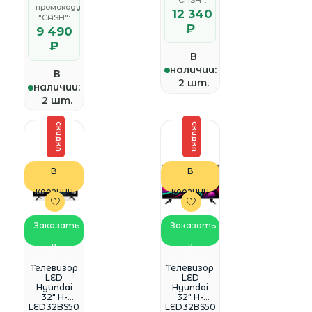
USB WiFi
"CASH":
промокоду
Smart TV
12 340
"CASH":
(RUS)
₽
9 490
₽
В
наличии:
В
2 шт.
наличии:
2 шт.
СКИДКА
СКИДКА
В
В
корзину
корзину
Заказать
Заказать
в
в
WhatsApp
WhatsApp
Телевизор
Телевизор
LED
LED
Hyundai
Hyundai
32" H-
32" H-
LED32BS50
LED32BS50