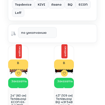
Topdevice
KIVI
Asano
BQ
ECON
Leff
СКИДКА
СКИДКА
В
В
корзину
корзину
Заказать
Заказать
в
в
WhatsApp
WhatsApp
24" (60 см)
43" (109 см)
Телевизор
Телевизор
ECON EX-
BQ 43F34B