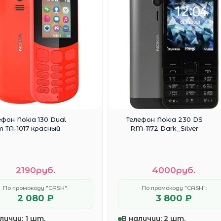
ефон Nokia 130 Dual
Телефон Nokia 230 DS
m TA-1017 красный
RM-1172 Dark_Silver
2190руб.
4000руб.
По промокоду "CASH":
По промокоду "CASH":
2 080 ₽
3 800 ₽
личии:
1 шт.
В наличии:
2 шт.