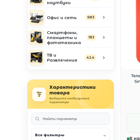
ноутбуки
Офис и сеть
983
Смартфоны,
планшеты и
183
фототехника
ТВ и
424
Развлечения
Тел
Si
Характеристики
товара
Выберите необходимые
параметры
Все фильтры
→
В на