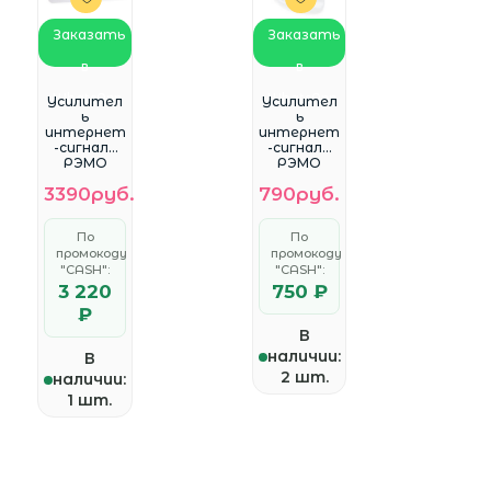
Заказать
Заказать
в
в
WhatsApp
WhatsApp
Усилител
Усилител
ь
ь
интернет
интернет
-сигнала
-сигнала
РЭМО
РЭМО
Connect 3.5
Connect
3390руб.
790руб.
MiNi 3G/4G
По
По
промокоду
промокоду
"CASH":
"CASH":
3 220
750 ₽
₽
В
наличии:
В
2 шт.
наличии:
1 шт.