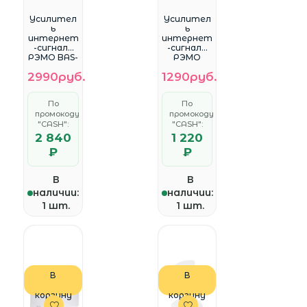
WhatsApp
WhatsApp
Усилител
Усилител
ь
ь
интернет
интернет
-сигнала
-сигнала
РЭМО BAS-
РЭМО
2301
Connect 3
2990руб.
1290руб.
0
По
По
промокоду
промокоду
"CASH":
"CASH":
2 840
1 220
₽
₽
В
В
наличии:
наличии:
1 шт.
1 шт.
В
В
корзину
корзину