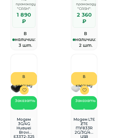
белый
промокоду
промокоду
"CASH":
"CASH":
1 890
2 360
₽
₽
В
В
наличии:
наличии:
3 шт.
2 шт.
В
В
корзину
корзину
Заказать
Заказать
в
в
WhatsApp
WhatsApp
Модем
Модем LTE
3G/4G
ZTE
Huawei
MF833R
Brovi
2G/3G/4G
E3372-325
USB