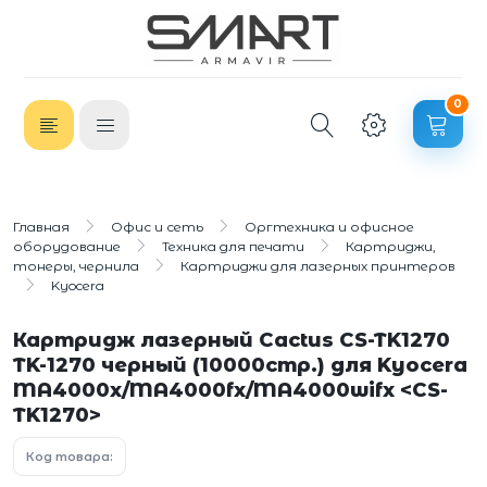
0
Главная
Офис и сеть
Оргтехника и офисное
оборудование
Техника для печати
Картриджи,
тонеры, чернила
Картриджи для лазерных принтеров
Kyocera
Картридж лазерный Cactus CS-TK1270
TK-1270 черный (10000стр.) для Kyocera
MA4000x/MA4000fx/MA4000wifx <CS-
TK1270>
Код товара: