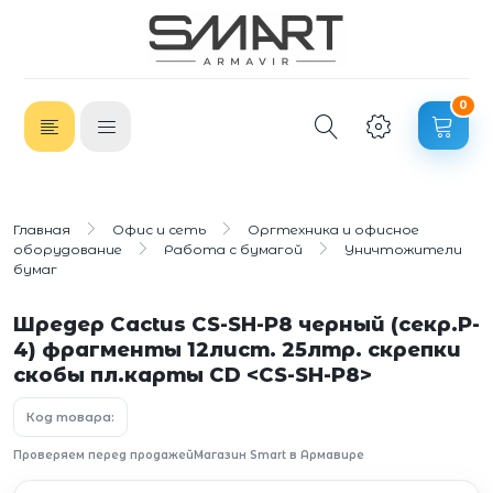
0
Главная
Офис и сеть
Оргтехника и офисное
оборудование
Работа с бумагой
Уничтожители
бумаг
Шредер Cactus CS-SH-P8 черный (секр.P-
4) фрагменты 12лист. 25лтр. скрепки
скобы пл.карты CD <CS-SH-P8>
Код товара:
Проверяем перед продажей
Магазин Smart в Армавире