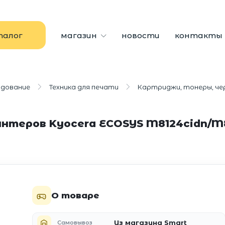
талог
магазин
новости
контакты
удование
Техника для печати
Картриджи, тонеры, че
интеров Kyocera ECOSYS M8124cidn/M8
О товаре
Из магазина Smart
Самовывоз