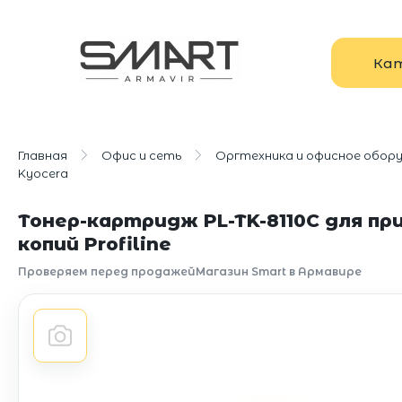
Ка
Главная
Офис и сеть
Оргтехника и офисное обор
Kyocera
Тонер-картридж PL-TK-8110C для пр
копий Profiline
Проверяем перед продажей
Магазин Smart в Армавире