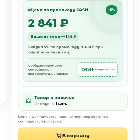
Цена по промокоду CASH
−5%
2 841 ₽
Ваша выгода — 149 ₽
Скидка 5% по промокоду "CASH" при
оплате наличными.
Сообщите промокод
CASH
сотруднику
копировать
при оформлении заказа
Товар в наличии
1 шт.
Доступно:
Цена и фактическое наличие подтверждаются
сотрудником магазина.
В корзину