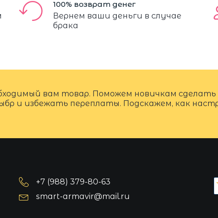
100% возврат денег
м
Вернем ваши деньги в случае
брака
бходимый вам товар. Поможем новичкам сделать
ыбр и избежать переплаты. Подскажем, как нас
+7 (988) 379-80-63
smart-armavir@mail.ru