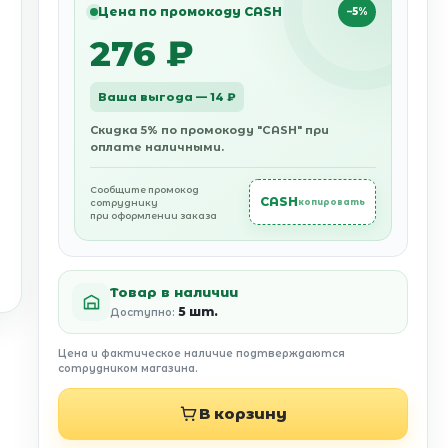
Цена по промокоду CASH
−5%
276 ₽
Ваша выгода — 14 ₽
Скидка 5% по промокоду "CASH" при
оплате наличными.
Сообщите промокод
CASH
сотруднику
копировать
при оформлении заказа
Товар в наличии
5 шт.
Доступно:
Цена и фактическое наличие подтверждаются
сотрудником магазина.
В корзину