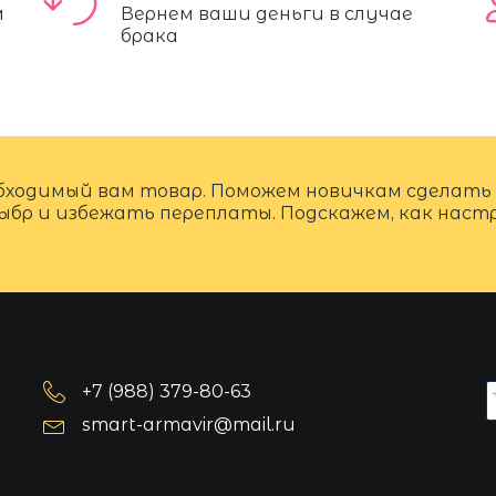
м
Вернем ваши деньги в случае
брака
бходимый вам товар. Поможем новичкам сделать
ыбр и избежать переплаты. Подскажем, как нас
+7 (988) 379-80-63
smart-armavir@mail.ru