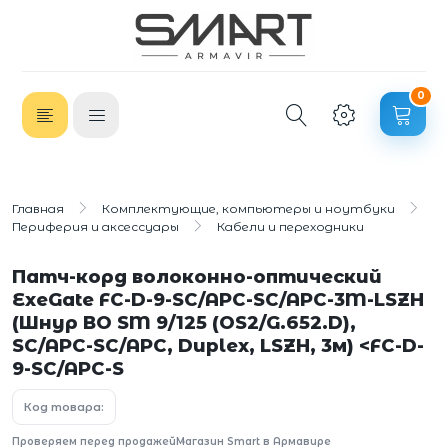
0
Главная
Комплектующие, компьютеры и ноутбуки
Периферия и аксессуары
Кабели и переходники
Патч-корд волоконно-оптический
ExeGate FC-D-9-SC/APC-SC/APC-3M-LSZH
(Шнур ВО SM 9/125 (OS2/G.652.D),
SC/APC-SC/APC, Duplex, LSZH, 3м) <FC-D-
9-SC/APC-S
Код товара:
Проверяем перед продажей
Магазин Smart в Армавире