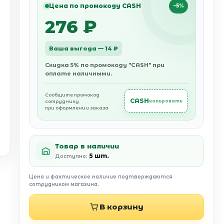
Цена по промокоду CASH
−5%
276 ₽
Ваша выгода — 14 ₽
Скидка 5% по промокоду "CASH" при
оплате наличными.
Сообщите промокод
CASH
сотруднику
копировать
при оформлении заказа
Товар в наличии
5 шт.
Доступно:
Цена и фактическое наличие подтверждаются
сотрудником магазина.
В корзину