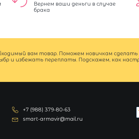
м
Вернем ваши деньги в случае
брака
бходимый вам товар. Поможем новичкам сделать
ыбр и избежать переплаты. Подскажем, как нас
+7 (988) 379-80-63
smart-armavir@mail.ru