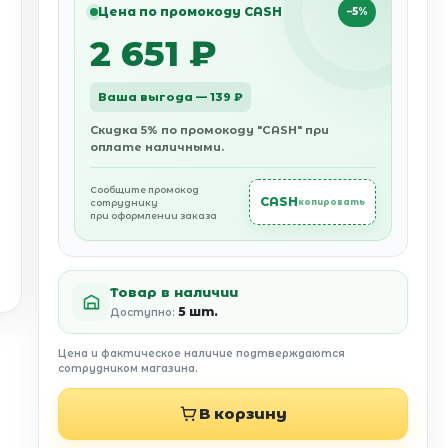
Цена по промокоду CASH
−5%
2 651 ₽
Ваша выгода — 139 ₽
Скидка 5% по промокоду "CASH" при
оплате наличными.
Сообщите промокод
CASH
сотруднику
копировать
при оформлении заказа
Товар в наличии
5 шт.
Доступно:
Цена и фактическое наличие подтверждаются
сотрудником магазина.
В корзину