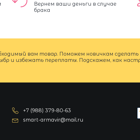
м
Вернем ваши деньги в случае
брака
бходимый вам товар. Поможем новичкам сделать
ыбр и избежать переплаты. Подскажем, как нас
+7 (988) 379-80-63
smart-armavir@mail.ru