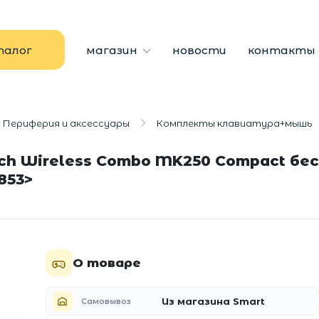
талог
магазин
новости
контакты
Периферия и аксессуары
Комплекты клавиатура+мышь
h Wireless Combo MK250 Compact бес
853>
О товаре
Из магазина Smart
Самовывоз