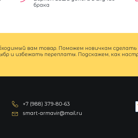
брака
бходимый вам товар. Поможем новичкам сделать
ыбр и избежать переплаты. Подскажем, как нас
+7 (988) 379-80-63
smart-armavir@mail.ru