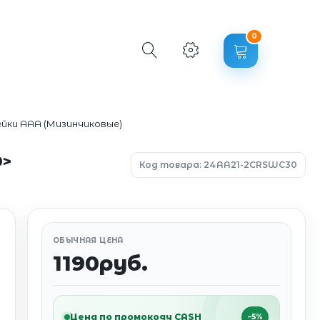
0
йки AAA (Мизинчиковые)
0>
Код товара: 24AA21-2CRSWC30
ОБЫЧНАЯ ЦЕНА
1190руб.
Цена по промокоду CASH
−5%