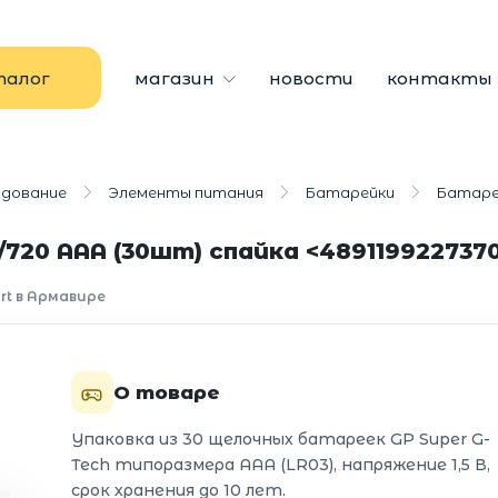
талог
магазин
новости
контакты
удование
Элементы питания
Батарейки
Батаре
720 AAA (30шт) спайка <489119922737
rt в Армавире
О товаре
Упаковка из 30 щелочных батареек GP Super G-
Tech типоразмера AAA (LR03), напряжение 1,5 В,
срок хранения до 10 лет.