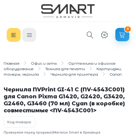
0
Главная
Офис и сеть
Оргтехника и офисное
оборудование
Техника для печати
Картриджи,
тонеры, чернила
Чернила для принтера
Canon
Чернила NVPrint GI-41 C (NV-4543C001)
для Canon Pixma G1420, G2420, G3420,
G2460, G3460 (70 мл) Cyan (в коробке)
совместимые <NV-4543C001>
Код товара:
Проверяем перед продажей
Магазин Smart в Армавире