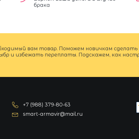
брака
бходимый вам товар. Поможем новичкам сделать
ыбр и избежать переплаты. Подскажем, как нас
+7 (988) 379-80-63
smart-armavir@mail.ru