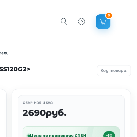
0
тели
PSS120G2>
Код товара:
ОБЫЧНАЯ ЦЕНА
2690руб.
Цена по промокоду CASH
−5%