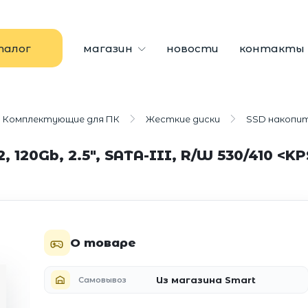
талог
магазин
новости
контакты
Комплектующие для ПК
Жесткие диски
SSD накопи
 120Gb, 2.5", SATA-III, R/W 530/410 <K
О товаре
Из магазина Smart
Самовывоз