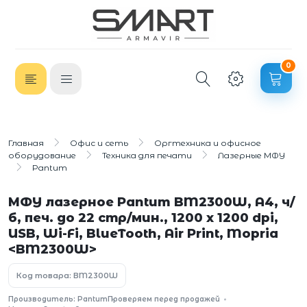
0
Главная
Офис и сеть
Оргтехника и офисное
оборудование
Техника для печати
Лазерные МФУ
Pantum
МФУ лазерное Pantum BM2300W, A4, ч/
б, печ. до 22 стр/мин., 1200 x 1200 dpi,
USB, Wi-Fi, BlueTooth, Air Print, Mopria
<BM2300W>
Код товара: BM2300W
Производитель: Pantum
Проверяем перед продажей