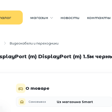
талог
магазин
новости
контакты
ы
Видеокабели и переходники
splayPort (m) DisplayPort (m) 1.5м чер
О товаре
Из магазина Smart
Самовывоз