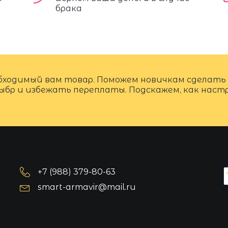
брака
бходимый вам товар. Поможем новичкам сделать
ыбр и избежать переплаты. Подскажем, как нас
+7 (988) 379-80-63
smart-armavir@mail.ru