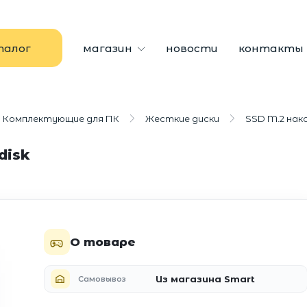
талог
магазин
новости
контакты
Комплектующие для ПК
Жесткие диски
SSD M.2 нак
disk
О товаре
Из магазина Smart
Самовывоз