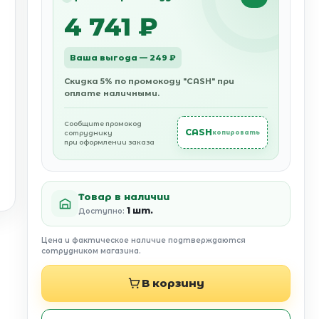
4 741 ₽
Ваша выгода — 249 ₽
Скидка 5% по промокоду "CASH" при
оплате наличными.
Сообщите промокод
CASH
сотруднику
копировать
при оформлении заказа
Товар в наличии
1 шт.
Доступно:
Цена и фактическое наличие подтверждаются
сотрудником магазина.
В корзину