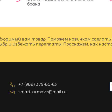
брака
бходимый вам товар. Поможем новичкам сделать
ыбр и избежать переплаты. Подскажем, как нас
+7 (988) 379-80-63
smart-armavir@mail.ru