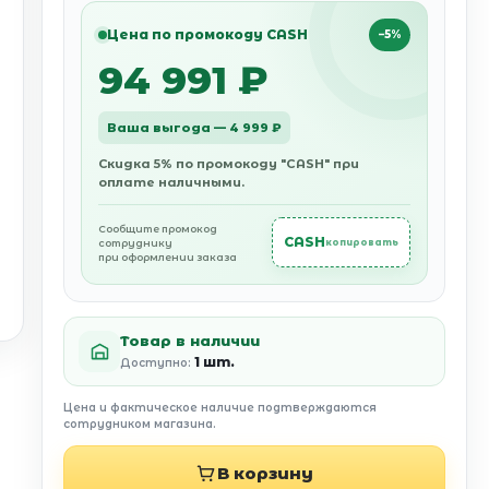
Цена по промокоду CASH
−5%
94 991 ₽
Ваша выгода — 4 999 ₽
Скидка 5% по промокоду "CASH" при
оплате наличными.
Сообщите промокод
CASH
сотруднику
копировать
при оформлении заказа
Товар в наличии
1 шт.
Доступно:
Цена и фактическое наличие подтверждаются
сотрудником магазина.
В корзину