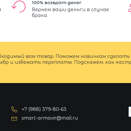
100% возврат денег
м
Вернем ваши деньги в случае
брака
бходимый вам товар. Поможем новичкам сделать
ыбр и избежать переплаты. Подскажем, как нас
+7 (988) 379-80-63
smart-armavir@mail.ru