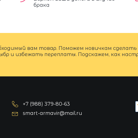
брака
бходимый вам товар. Поможем новичкам сделать
ыбр и избежать переплаты. Подскажем, как нас
+7 (988) 379-80-63
smart-armavir@mail.ru