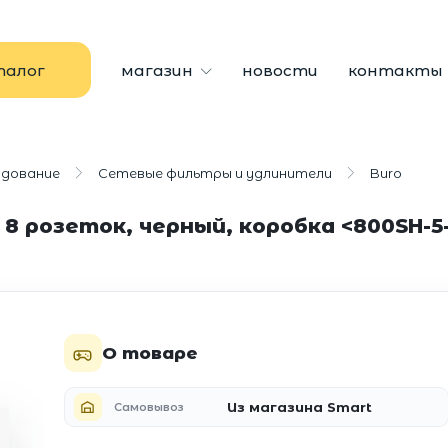
талог
магазин
новости
контакты
удование
Сетевые фильтры и удлинители
Buro
 8 розеток, черный, коробка <800SH-5
О товаре
Из магазина Smart
Самовывоз