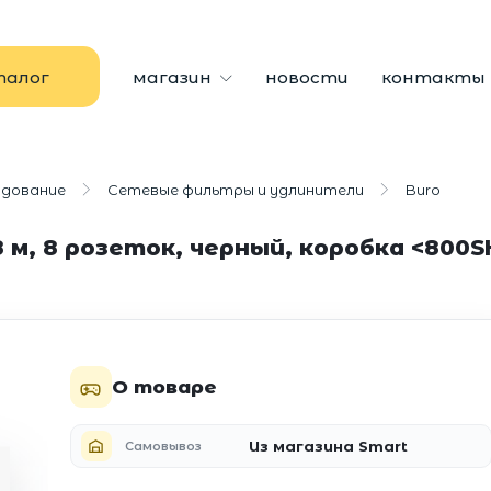
талог
магазин
новости
контакты
удование
Сетевые фильтры и удлинители
Buro
 м, 8 розеток, черный, коробка <800SH
О товаре
Из магазина Smart
Самовывоз