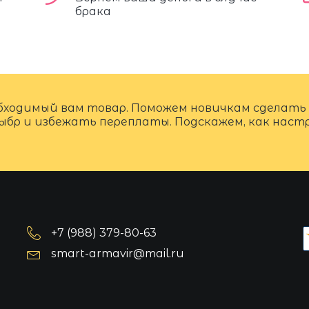
брака
бходимый вам товар. Поможем новичкам сделать
ыбр и избежать переплаты. Подскажем, как нас
+7 (988) 379-80-63
smart-armavir@mail.ru