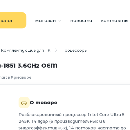
талог
магазин
новости
контакты
Комплектующие для ПК
Процессоры
c-1851 3.6GHz OEM
mart в Армавире
О товаре
Разблокированный процессор Intel Core Ultra 5
245K: 14 ядер (6 производительных и 8
энергоэффективных), 14 потоков, частота до