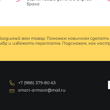
брака
бходимый вам товар. Поможем новичкам сделать
ыбр и избежать переплаты. Подскажем, как нас
+7 (988) 379-80-63
smart-armavir@mail.ru