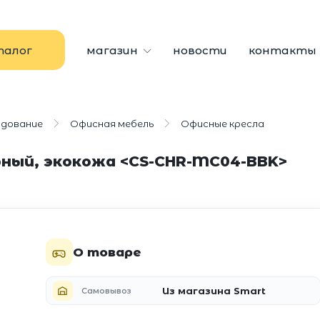
талог
магазин
новости
контакты
удование
Офисная мебель
Офисные кресла
рный, экокожа <CS-CHR-MC04-BBK>
О товаре
Из магазина Smart
Самовывоз