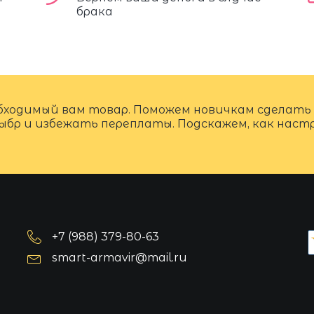
брака
бходимый вам товар. Поможем новичкам сделать
ыбр и избежать переплаты. Подскажем, как нас
+7 (988) 379-80-63
smart-armavir@mail.ru