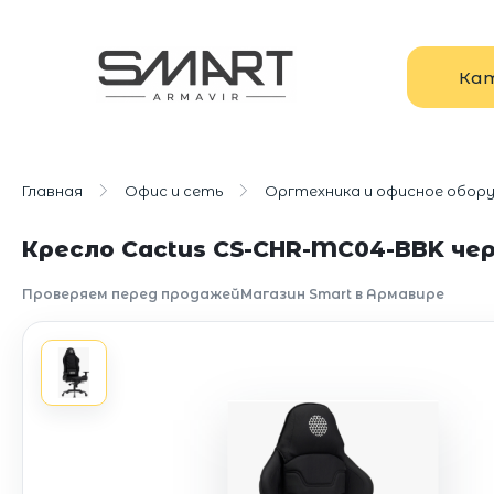
Ка
Главная
Офис и сеть
Оргтехника и офисное обор
Кресло Cactus CS-CHR-MC04-BBK че
Проверяем перед продажей
Магазин Smart в Армавире