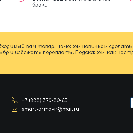
брака
бходимый вам товар. Поможем новичкам сделать
ыбр и избежать переплаты. Подскажем, как нас
+7 (988) 379-80-63
smart-armavir@mail.ru