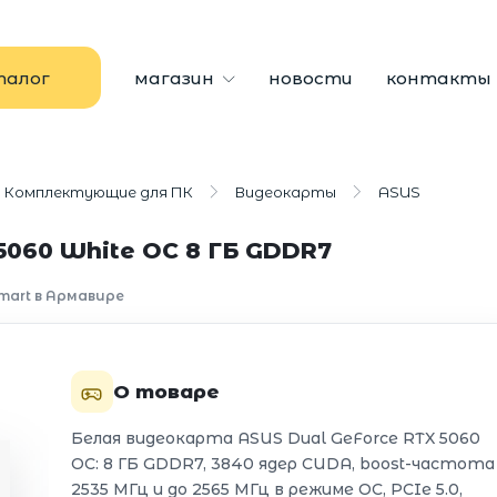
талог
магазин
новости
контакты
Комплектующие для ПК
Видеокарты
ASUS
5060 White OC 8 ГБ GDDR7
mart в Армавире
О товаре
Белая видеокарта ASUS Dual GeForce RTX 5060
OC: 8 ГБ GDDR7, 3840 ядер CUDA, boost-частота
2535 МГц и до 2565 МГц в режиме OC, PCIe 5.0,