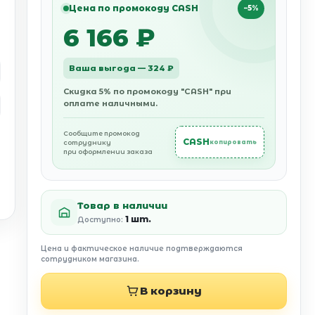
Цена по промокоду CASH
−5%
6 166 ₽
Ваша выгода — 324 ₽
Скидка 5% по промокоду "CASH" при
оплате наличными.
Сообщите промокод
CASH
сотруднику
копировать
при оформлении заказа
Товар в наличии
1 шт.
Доступно:
Цена и фактическое наличие подтверждаются
сотрудником магазина.
В корзину