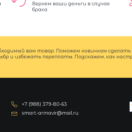
м
Вернем ваши деньги в случае
брака
бходимый вам товар. Поможем новичкам сделать
ыбр и избежать переплаты. Подскажем, как нас
+7 (988) 379-80-63
smart-armavir@mail.ru