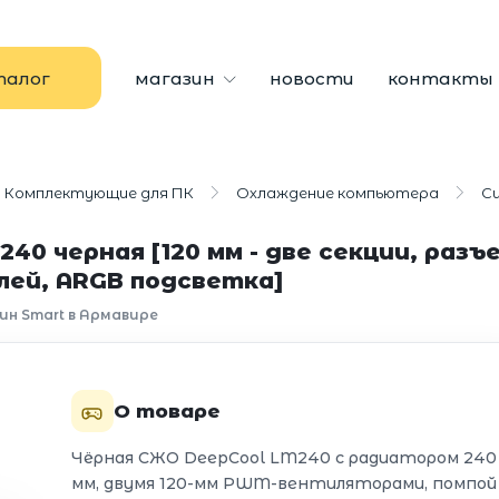
талог
магазин
новости
контакты
Комплектующие для ПК
Охлаждение компьютера
С
 черная [120 мм - две секции, разъе
плей, ARGB подсветка]
ин Smart в Армавире
О товаре
Чёрная СЖО DeepCool LM240 с радиатором 240
мм, двумя 120-мм PWM-вентиляторами, помпой