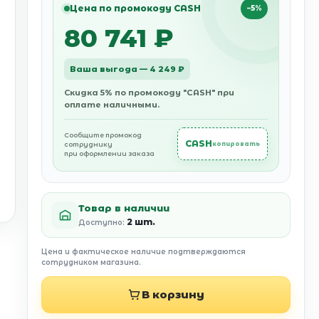
Цена по промокоду CASH
−5%
80 741 ₽
Ваша выгода — 4 249 ₽
Скидка 5% по промокоду "CASH" при
оплате наличными.
Сообщите промокод
CASH
сотруднику
копировать
при оформлении заказа
Товар в наличии
2 шт.
Доступно:
Цена и фактическое наличие подтверждаются
сотрудником магазина.
В корзину