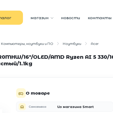
талог
магазин
новости
контакты
Компьютеры, ноутбуки и ПО
Ноутбуки
Acer
M-R0MHW/16"/OLED/AMD Ryzen AI 5 330/
истый/1.1kg
О товаре
Из магазина Smart
Самовывоз