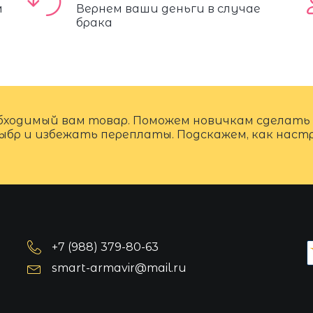
м
Вернем ваши деньги в случае
брака
бходимый вам товар. Поможем новичкам сделать
ыбр и избежать переплаты. Подскажем, как нас
+7 (988) 379-80-63
smart-armavir@mail.ru