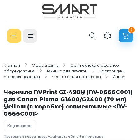
0
Главная
Офис и сеть
Оргтехника и офисное
оборудование
Техника для печати
Картриджи,
тонеры, чернила
Чернила для принтера
Canon
Чернила NVPrint GI-490Y (NV-0666C001)
для Canon Pixma G1400/G2400 (70 мл)
Yellow (в коробке) совместимые <NV-
0666C001>
Код товара:
Проверяем перед продажей
Магазин Smart в Армавире