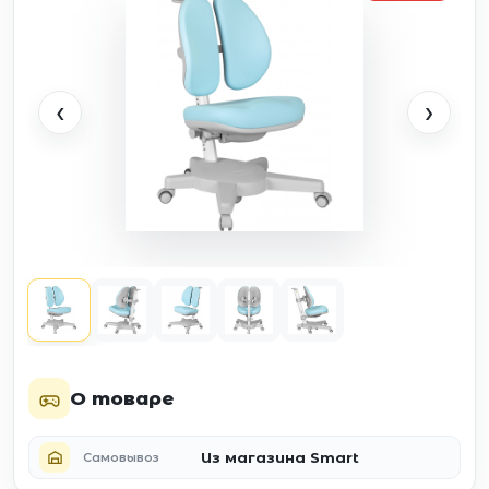
‹
›
О товаре
Из магазина Smart
Самовывоз