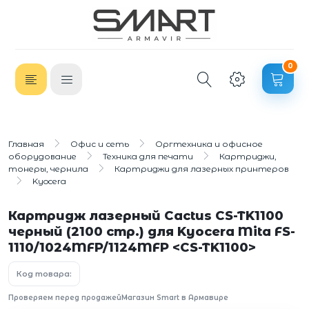
0
Главная
Офис и сеть
Оргтехника и офисное
оборудование
Техника для печати
Картриджи,
тонеры, чернила
Картриджи для лазерных принтеров
Kyocera
Картридж лазерный Cactus CS-TK1100
черный (2100 стр.) для Kyocera Mita FS-
1110/1024MFP/1124MFP <CS-TK1100>
Код товара:
Проверяем перед продажей
Магазин Smart в Армавире