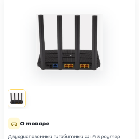
О товаре
Двухдиапазонный гигабитный Wi‑Fi 5 роутер