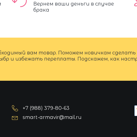
м
Вернем ваши деньги в случае
брака
бходимый вам товар. Поможем новичкам сделать
ыбр и избежать переплаты. Подскажем, как нас
+7 (988) 379-80-63
smart-armavir@mail.ru