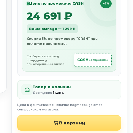
Цена по промокоду CASH
−5%
24 691 ₽
Ваша выгода — 1 299 ₽
Скидка 5% по промокоду "CASH" при
оплате наличными.
Сообщите промокод
CASH
сотруднику
копировать
при оформлении заказа
Товар в наличии
1 шт.
Доступно:
Цена и фактическое наличие подтверждаются
сотрудником магазина.
В корзину