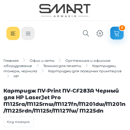
0
Главная
Офис и сеть
Оргтехника и офисное
оборудование
Техника для печати
Картриджи,
тонеры, чернила
Картриджи для лазерных принтеров
HP
Картридж NV-Print NV-CF283A Черный
для HP LaserJet Pro
M125ra/M125rnw/M127fn/M201dw/M201n
/M225rdn/M125r/M127fw/ M225dn
Код товара: