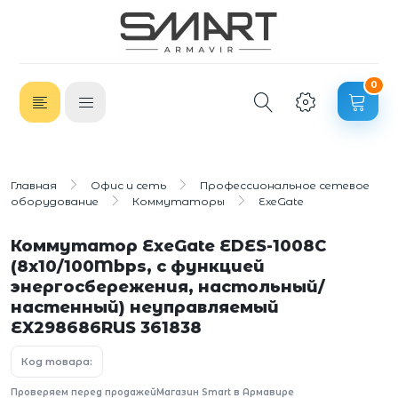
0
Главная
Офис и сеть
Профессиональное сетевое
оборудование
Коммутаторы
ExeGate
Коммутатор ExeGate EDES-1008C
(8х10/100Mbps, с функцией
энергосбережения, настольный/
настенный) неуправляемый
EX298686RUS 361838
Код товара:
Проверяем перед продажей
Магазин Smart в Армавире