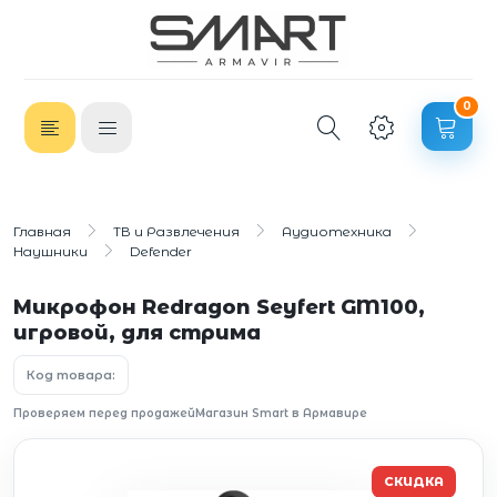
0
Главная
ТВ и Развлечения
Аудиотехника
Наушники
Defender
Микрофон Redragon Seyfert GM100,
игровой, для стрима
Код товара:
Проверяем перед продажей
Магазин Smart в Армавире
СКИДКА