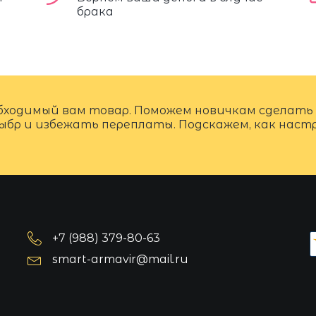
брака
бходимый вам товар. Поможем новичкам сделать
ыбр и избежать переплаты. Подскажем, как нас
+7 (988) 379-80-63
smart-armavir@mail.ru