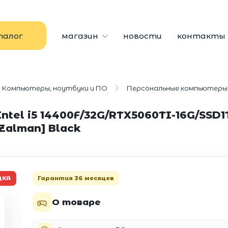
талог
магазин
новости
контакты
Компьютеры, ноутбуки и ПО
Персональные компьютеры
tel i5 14400F/32G/RTX5060TI-16G/SSD
Zalman] Black
Гарантия 36 месяцев
ДКА
О товаре