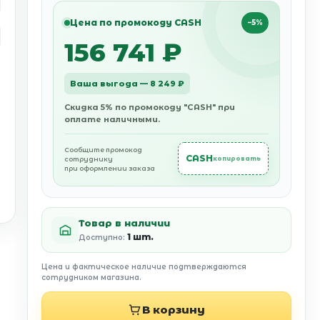
Цена по промокоду CASH
−5%
156 741 ₽
Ваша выгода — 8 249 ₽
Скидка 5% по промокоду "CASH" при
оплате наличными.
Сообщите промокод
CASH
сотруднику
копировать
при оформлении заказа
Товар в наличии
1 шт.
Доступно:
Цена и фактическое наличие подтверждаются
сотрудником магазина.
В корзину