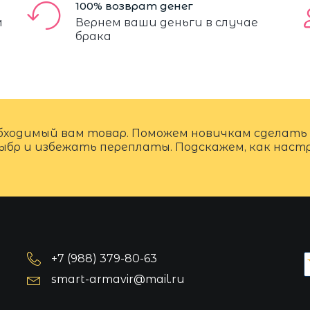
100% возврат денег
м
Вернем ваши деньги в случае
брака
бходимый вам товар. Поможем новичкам сделать
ыбр и избежать переплаты. Подскажем, как нас
+7 (988) 379-80-63
smart-armavir@mail.ru