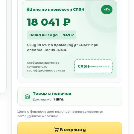
Цена по промокоду CASH
−5%
18 041 ₽
Ваша выгода — 949 ₽
Скидка 5% по промокоду "CASH" при
оплате наличными.
Сообщите промокод
CASH
сотруднику
копировать
при оформлении заказа
Товар в наличии
1 шт.
Доступно:
Цена и фактическое наличие подтверждаются
сотрудником магазина.
В корзину