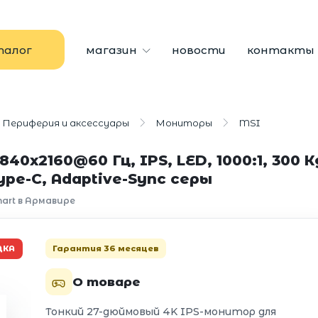
талог
магазин
новости
контакты
Периферия и аксессуары
Мониторы
MSI
2160@60 Гц, IPS, LED, 1000:1, 300 Кд/
Type-C, Adaptive-Sync серы
art в Армавире
Гарантия 36 месяцев
ДКА
О товаре
Тонкий 27-дюймовый 4K IPS-монитор для